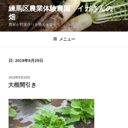
コ
練馬区農業体験農園 イガさんの
ン
畑
テ
ン
農家が野菜作りを教えます！
ツ
へ
メニュー
ス
キ
ッ
日:
2019年9月29日
プ
投
2019年9月29日
稿
大根間引き
日: