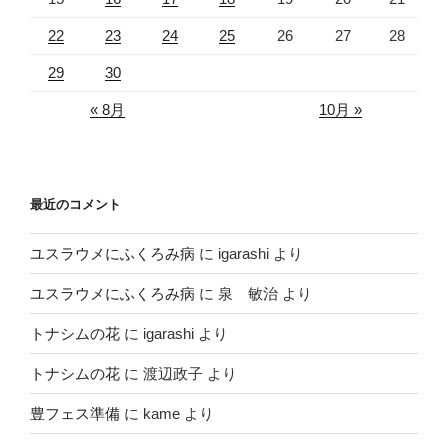
22
23
24
25
26
27
28
29
30
« 8月
10月 »
最近のコメント
ユスラウメにふくろみ病
に
igarashi
より
ユスラウメにふくろみ病
に
泉 敏治
より
トナシムの花
に
igarashi
より
トナシムの花
に
渡辺政子
より
豊フェス準備
に
kame
より