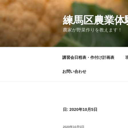
コ
ン
テ
練馬区農業体
ン
農家が野菜作りを教えます！
ツ
へ
ス
キ
講習会日程表・作付け計画表
ッ
プ
お問い合わせ
日:
2020年10月5日
投
2020年10月5日