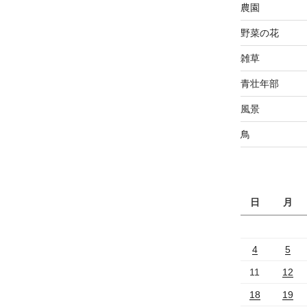
農園
野菜の花
雑草
青壮年部
風景
鳥
日
月
4
5
11
12
18
19