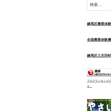
検
索:
練馬区農業体
全国農業体験
練馬区土支田
ブログランキング
す。