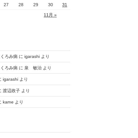
27
28
29
30
31
11月 »
ふくろみ病
に
igarashi
より
ふくろみ病
に
泉 敏治
より
に
igarashi
より
に
渡辺政子
より
に
kame
より