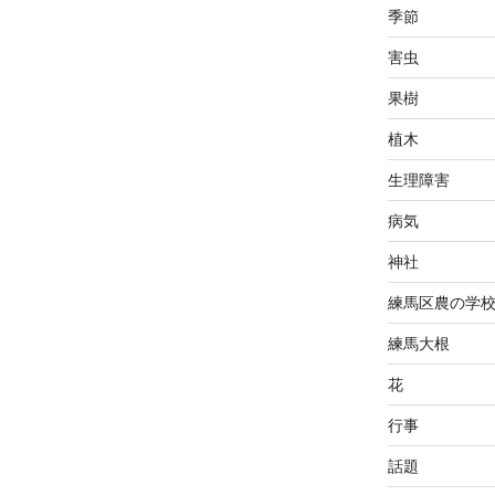
季節
害虫
果樹
植木
生理障害
病気
神社
練馬区農の学
練馬大根
花
行事
話題