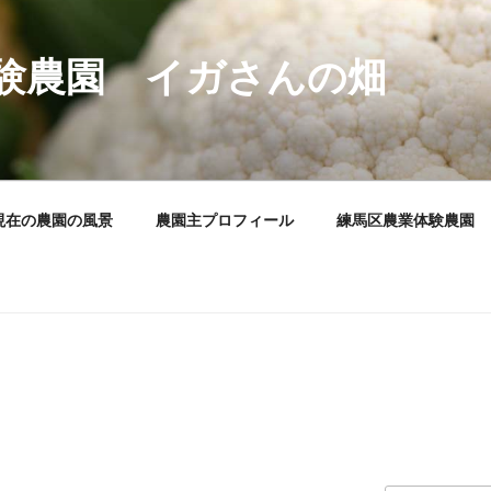
験農園 イガさんの畑
現在の農園の風景
農園主プロフィール
練馬区農業体験農園