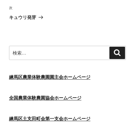
ビ
稿
次
次
ゲ
の
キュウリ発芽
投
ー
稿
シ
ョ
ン
検
検
索
索:
練馬区農業体験農園園主会ホームページ
全国農業体験農園協会ホームページ
練馬区土支田町会第一支会ホームページ