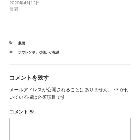
2020年4月12日
農園
カ
農園
テ
タ
ホウレン草
、
収穫
、
小松菜
ゴ
グ
リ
ー
コメントを残す
メールアドレスが公開されることはありません。
※
が付
いている欄は必須項目です
コメント
※