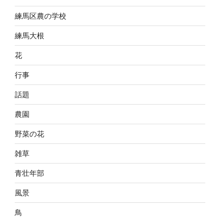
練馬区農の学校
練馬大根
花
行事
話題
農園
野菜の花
雑草
青壮年部
風景
鳥