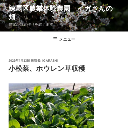
コ
練馬区農業体験農園 イガさんの
ン
畑
テ
ン
農家が野菜作りを教えます！
ツ
へ
メニュー
ス
キ
ッ
投
2021年4月13日
投稿者:
IGARASHI
プ
稿
小松菜、ホウレン草収穫
日: