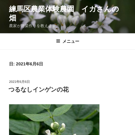
コ
練馬区農業体験農園 イガさんの
ン
畑
テ
ン
農家が野菜作りを教えます！
ツ
へ
メニュー
ス
キ
ッ
日:
2021年6月6日
プ
投
2021年6月6日
稿
つるなしインゲンの花
日: