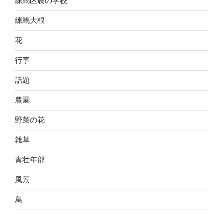
練馬区農の学校
練馬大根
花
行事
話題
農園
野菜の花
雑草
青壮年部
風景
鳥