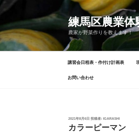
コ
ン
テ
練馬区農業体
ン
農家が野菜作りを教えます！
ツ
へ
ス
キ
講習会日程表・作付け計画表
ッ
プ
お問い合わせ
投
2021年8月6日
投稿者:
IGARASHI
稿
カラーピーマン
日: