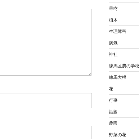
果樹
植木
生理障害
病気
神社
練馬区農の学
練馬大根
花
行事
話題
農園
野菜の花