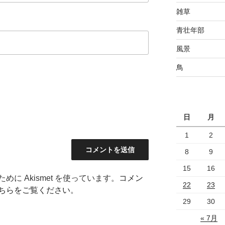
雑草
青壮年部
風景
鳥
日
月
1
2
8
9
15
16
に Akismet を使っています。
コメン
22
23
ちらをご覧ください
。
29
30
« 7月