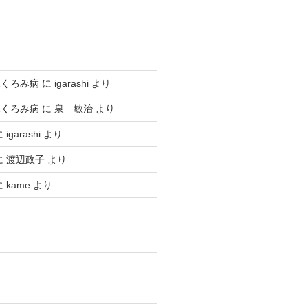
ふくろみ病
に
igarashi
より
ふくろみ病
に
泉 敏治
より
に
igarashi
より
に
渡辺政子
より
に
kame
より