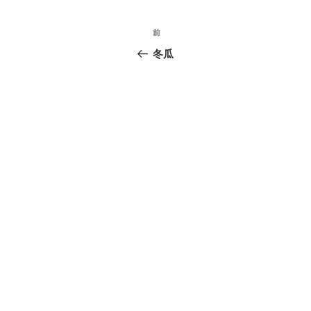
投
前
前
稿
の
冬瓜
投
ナ
稿
ビ
ゲ
ー
シ
ョ
ン