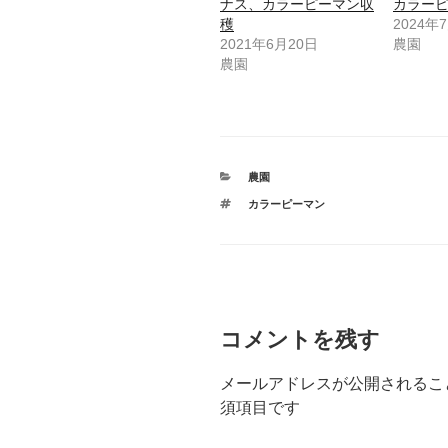
ナス、カラーピーマン収
カラー
穫
2024年
2021年6月20日
農園
農園
カ
農園
テ
タ
カラーピーマン
ゴ
グ
リ
ー
コメントを残す
メールアドレスが公開されるこ
須項目です