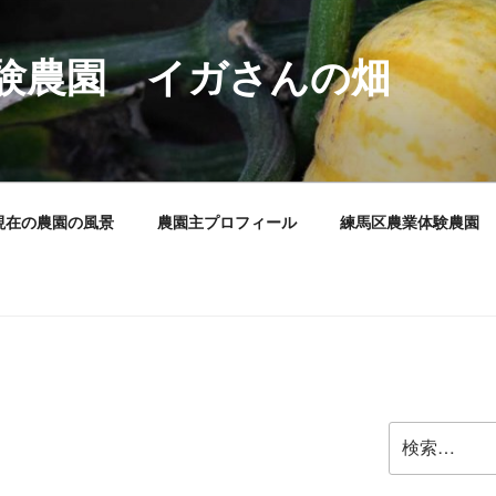
験農園 イガさんの畑
現在の農園の風景
農園主プロフィール
練馬区農業体験農園
検
索: