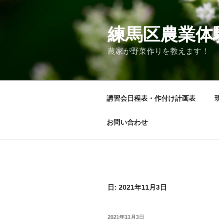
コ
ン
テ
練馬区農業体
ン
農家が野菜作りを教えます！
ツ
へ
ス
キ
講習会日程表・作付け計画表
ッ
プ
お問い合わせ
日:
2021年11月3日
投
2021年11月3日