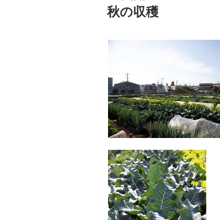
稿
秋の収穫
日: