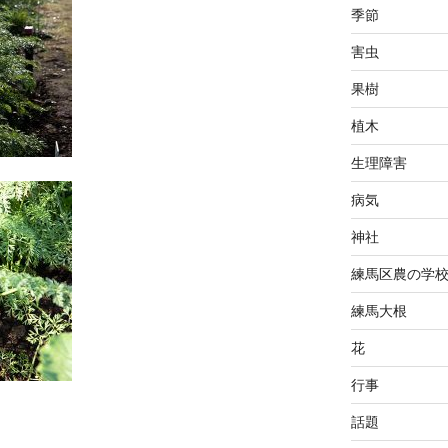
季節
害虫
果樹
植木
生理障害
病気
神社
練馬区農の学
練馬大根
花
行事
話題