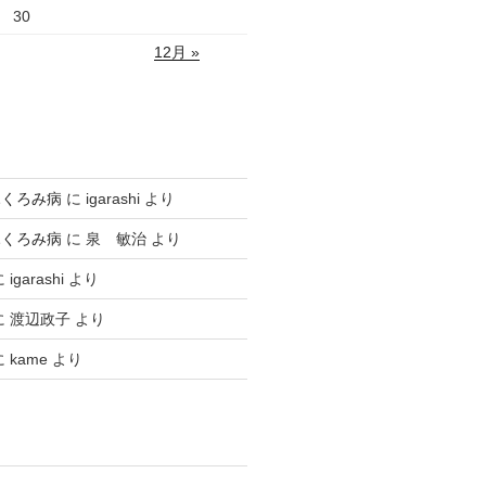
30
12月 »
ふくろみ病
に
igarashi
より
ふくろみ病
に
泉 敏治
より
に
igarashi
より
に
渡辺政子
より
に
kame
より