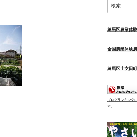
検
索:
練馬区農業体
全国農業体験
練馬区土支田
ブログランキング
す。