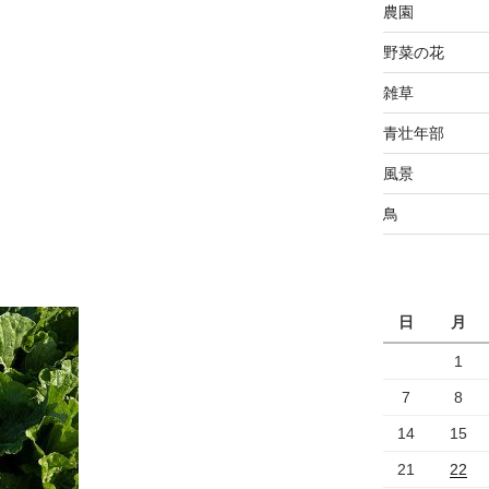
農園
野菜の花
雑草
青壮年部
風景
鳥
日
月
1
7
8
14
15
21
22