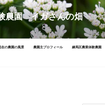
験農園 イガさんの畑
現在の農園の風景
農園主プロフィール
練馬区農業体験農園