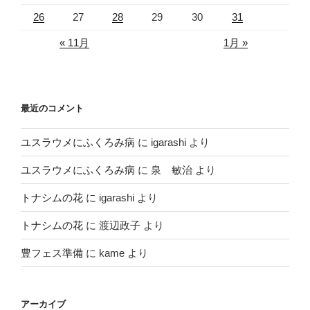
26
27
28
29
30
31
« 11月
1月 »
最近のコメント
ユスラウメにふくろみ病
に
igarashi
より
ユスラウメにふくろみ病
に
泉 敏治
より
トナシムの花
に
igarashi
より
トナシムの花
に
渡辺政子
より
豊フェス準備
に
kame
より
アーカイブ