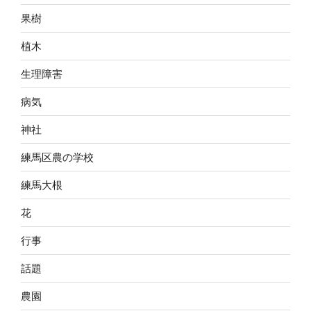
果樹
植木
生理障害
病気
神社
練馬区農の学校
練馬大根
花
行事
話題
農園