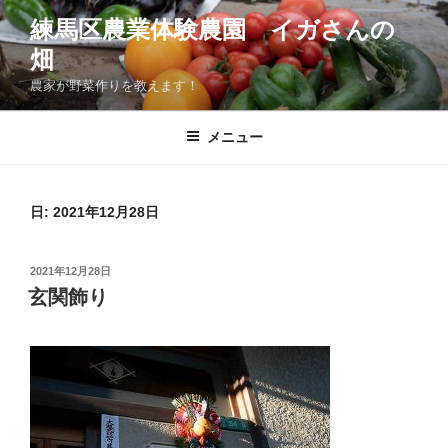
コ
練馬区農業体験農園 イガさんの
ン
畑
テ
ン
農家が野菜作りを教えます！
ツ
へ
メニュー
ス
キ
ッ
日:
2021年12月28日
プ
投
2021年12月28日
稿
玄関飾り
日: