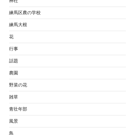
神社
練馬区農の学校
練馬大根
花
行事
話題
農園
野菜の花
雑草
青壮年部
風景
鳥