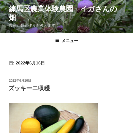
コ
練馬区農業体験農園 イガさんの
ン
畑
テ
ン
農家が野菜作りを教えます！
ツ
へ
メニュー
ス
キ
ッ
日:
2022年6月16日
プ
投
2022年6月16日
稿
ズッキーニ収穫
日: