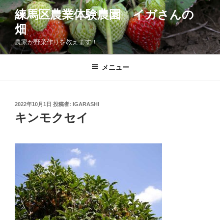
コ
練馬区農業体験農園 イガさんの
ン
畑
テ
ン
農家が野菜作りを教えます！
ツ
へ
メニュー
ス
キ
ッ
投
2022年10月1日
投稿者:
IGARASHI
プ
稿
キンモクセイ
日: