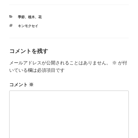
カ
季節
、
植木
、
花
テ
タ
キンモクセイ
ゴ
グ
リ
ー
コメントを残す
メールアドレスが公開されることはありません。
※
が付
いている欄は必須項目です
コメント
※