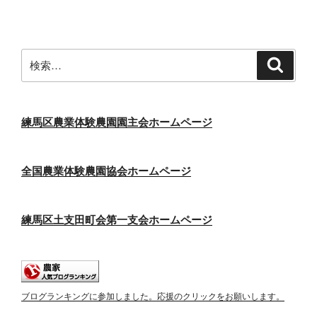
稿
シ
ョ
ン
検
検
索
索:
練馬区農業体験農園園主会ホームページ
全国農業体験農園協会ホームページ
練馬区土支田町会第一支会ホームページ
ブログランキングに参加しました。応援のクリックをお願いします。