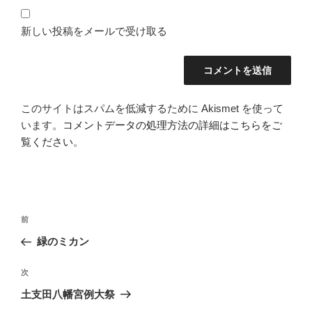
新しい投稿をメールで受け取る
このサイトはスパムを低減するために Akismet を使って
います。
コメントデータの処理方法の詳細はこちらをご
覧ください
。
投
前
前
稿
の
緑のミカン
ナ
投
ビ
稿
次
次
ゲ
の
土支田八幡宮例大祭
投
ー