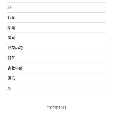
花
行事
話題
農園
野菜の花
雑草
青壮年部
風景
鳥
2022年10月