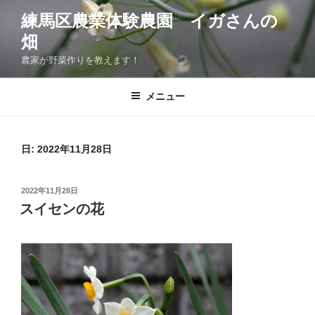
コ
練馬区農業体験農園 イガさんの
ン
畑
テ
ン
農家が野菜作りを教えます！
ツ
へ
メニュー
ス
キ
ッ
日:
2022年11月28日
プ
投
2022年11月28日
稿
スイセンの花
日: