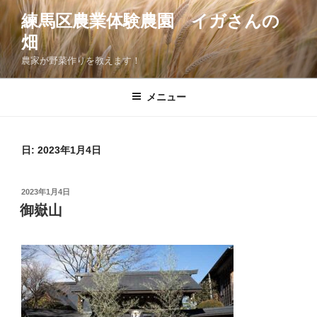
コ
練馬区農業体験農園 イガさんの
ン
畑
テ
ン
農家が野菜作りを教えます！
ツ
へ
メニュー
ス
キ
ッ
日:
2023年1月4日
プ
投
2023年1月4日
稿
御嶽山
日: