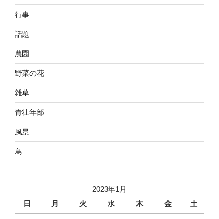
行事
話題
農園
野菜の花
雑草
青壮年部
風景
鳥
2023年1月
日
月
火
水
木
金
土