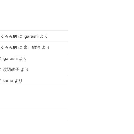
ふくろみ病
に
igarashi
より
ふくろみ病
に
泉 敏治
より
に
igarashi
より
に
渡辺政子
より
に
kame
より