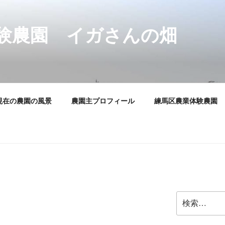
験農園 イガさんの畑
現在の農園の風景
農園主プロフィール
練馬区農業体験農園
検
索: