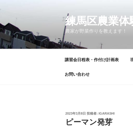
コ
ン
テ
練馬区農業体
ン
農家が野菜作りを教えます！
ツ
へ
ス
キ
講習会日程表・作付け計画表
ッ
プ
お問い合わせ
投
2023年3月8日
投稿者:
IGARASHI
稿
ピーマン発芽
日: