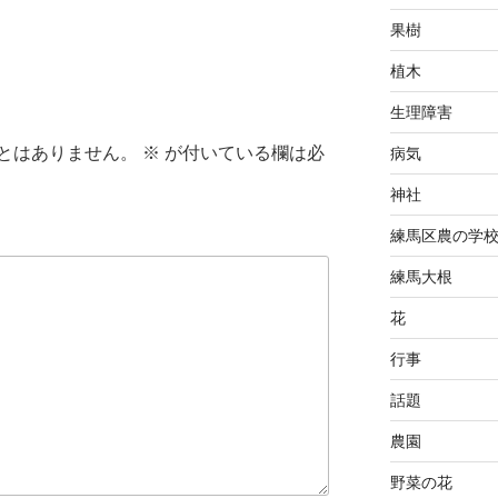
果樹
植木
生理障害
とはありません。
※
が付いている欄は必
病気
神社
練馬区農の学
練馬大根
花
行事
話題
農園
野菜の花