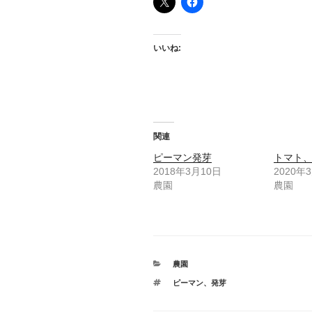
いいね:
関連
ピーマン発芽
トマト
2018年3月10日
2020年
農園
農園
カ
農園
テ
タ
ピーマン
、
発芽
ゴ
グ
リ
ー