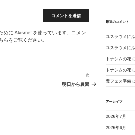
最近のコメント
に Akismet を使っています。
コメン
ユスラウメに
ちらをご覧ください
。
ユスラウメに
トナシムの花
トナシムの花
次
次
豊フェス準備
の
明日から農園
投
稿
アーカイブ
2026年7月
2026年6月