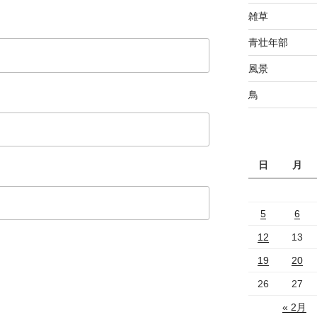
雑草
青壮年部
風景
鳥
日
月
5
6
12
13
19
20
26
27
« 2月