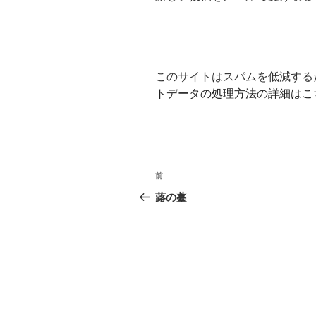
このサイトはスパムを低減するため
トデータの処理方法の詳細はこ
投
前
前
稿
の
蕗の薹
投
ナ
稿
ビ
ゲ
ー