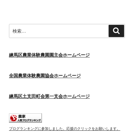
投
ー
稿
シ
ョ
ン
検
検
索
索:
練馬区農業体験農園園主会ホームページ
全国農業体験農園協会ホームページ
練馬区土支田町会第一支会ホームページ
ブログランキングに参加しました。応援のクリックをお願いします。