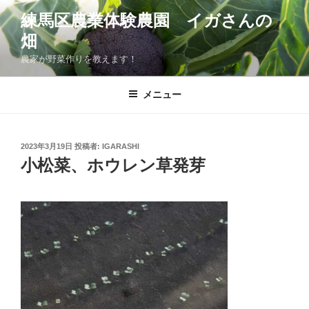
コ
練馬区農業体験農園 イガさんの
ン
畑
テ
ン
農家が野菜作りを教えます！
ツ
へ
メニュー
ス
キ
ッ
投
2023年3月19日
投稿者:
IGARASHI
プ
稿
小松菜、ホウレン草発芽
日: