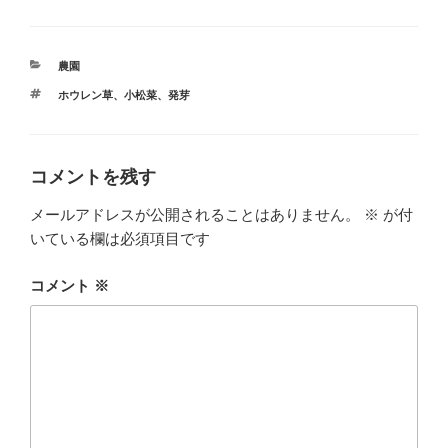
カ
農園
テ
タ
ホウレン草
、
小松菜
、
発芽
ゴ
グ
リ
ー
コメントを残す
メールアドレスが公開されることはありません。
※
が付
いている欄は必須項目です
コメント
※