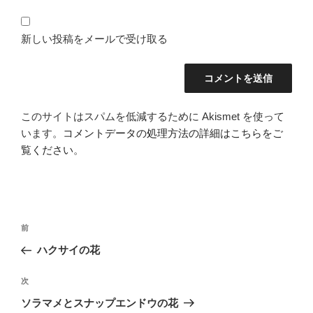
新しい投稿をメールで受け取る
このサイトはスパムを低減するために Akismet を使って
います。
コメントデータの処理方法の詳細はこちらをご
覧ください
。
投
前
前
稿
の
ハクサイの花
ナ
投
ビ
稿
次
次
ゲ
の
ソラマメとスナップエンドウの花