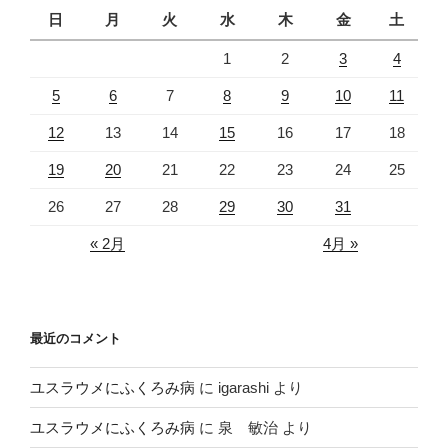
日
月
火
水
木
金
土
1
2
3
4
5
6
7
8
9
10
11
12
13
14
15
16
17
18
19
20
21
22
23
24
25
26
27
28
29
30
31
« 2月
4月 »
最近のコメント
ユスラウメにふくろみ病
に
igarashi
より
ユスラウメにふくろみ病
に
泉 敏治
より