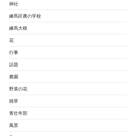
神社
練馬区農の学校
練馬大根
花
行事
話題
農園
野菜の花
雑草
青壮年部
風景