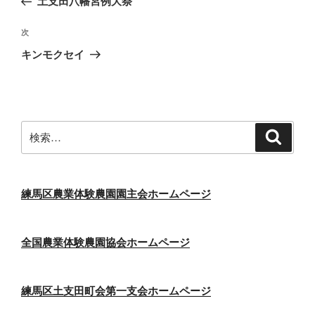
土支田八幡宮例大祭
ナ
投
ビ
稿
次
次
ゲ
の
キンモクセイ
投
ー
稿
シ
ョ
ン
検
検
索
索:
練馬区農業体験農園園主会ホームページ
全国農業体験農園協会ホームページ
練馬区土支田町会第一支会ホームページ