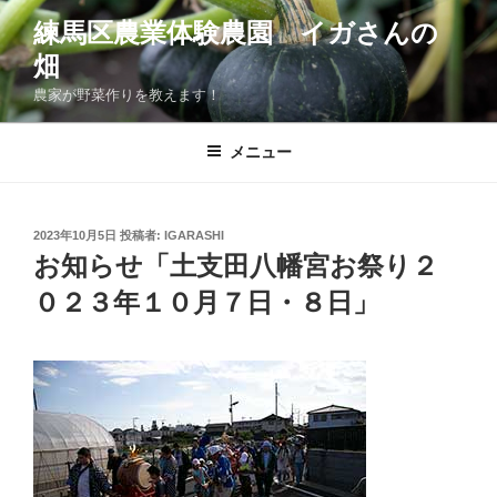
コ
練馬区農業体験農園 イガさんの
ン
畑
テ
ン
農家が野菜作りを教えます！
ツ
へ
メニュー
ス
キ
ッ
投
2023年10月5日
投稿者:
IGARASHI
プ
稿
お知らせ「土支田八幡宮お祭り２
日:
０２３年１０月７日・８日」