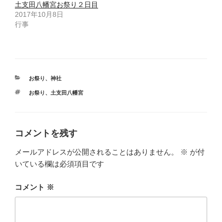
土支田八幡宮お祭り２日目
2017年10月8日
行事
カ
お祭り
、
神社
テ
タ
お祭り
、
土支田八幡宮
ゴ
グ
リ
ー
コメントを残す
メールアドレスが公開されることはありません。
※
が付
いている欄は必須項目です
コメント
※