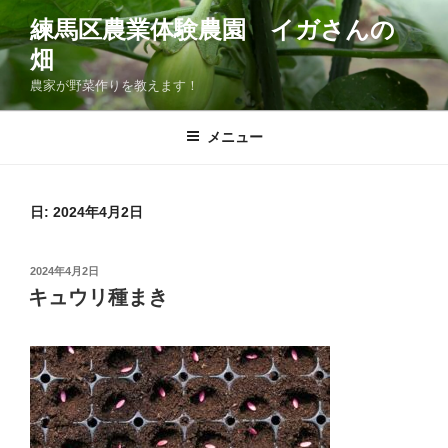
コ
練馬区農業体験農園 イガさんの
ン
畑
テ
ン
農家が野菜作りを教えます！
ツ
へ
メニュー
ス
キ
ッ
日:
2024年4月2日
プ
投
2024年4月2日
稿
キュウリ種まき
日: