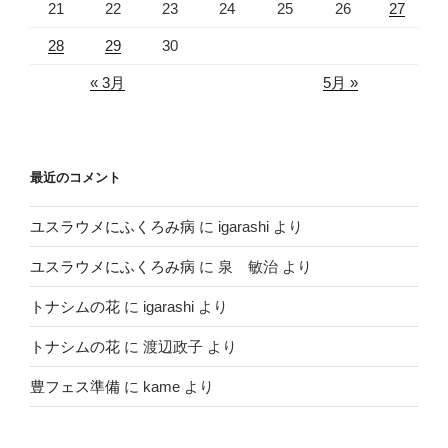
21
22
23
24
25
26
27
28
29
30
« 3月
5月 »
最近のコメント
ユスラウメにふくろみ病
に
igarashi
より
ユスラウメにふくろみ病
に
泉 敏治
より
トナシムの花
に
igarashi
より
トナシムの花
に
渡辺政子
より
豊フェス準備
に
kame
より