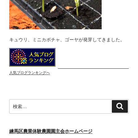
キュウリ、ミニカボチャ、ゴーヤが発芽してきました。
人気ブログランキングへ
検
検
索
索:
練馬区農業体験農園園主会ホームページ