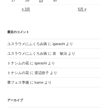
27
28
29
30
« 3月
5月 »
最近のコメント
ユスラウメにふくろみ病
に
igarashi
より
ユスラウメにふくろみ病
に
泉 敏治
より
トナシムの花
に
igarashi
より
トナシムの花
に
渡辺政子
より
豊フェス準備
に
kame
より
アーカイブ