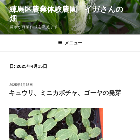
コ
練馬区農業体験農園 イガさんの
ン
畑
テ
ン
農家が野菜作りを教えます！
ツ
へ
メニュー
ス
キ
ッ
日:
2025年4月15日
プ
投
2025年4月15日
稿
キュウリ、ミニカボチャ、ゴーヤの発芽
日: