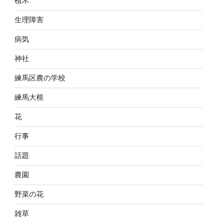
植木
生理障害
病気
神社
練馬区農の学校
練馬大根
花
行事
話題
農園
野菜の花
雑草