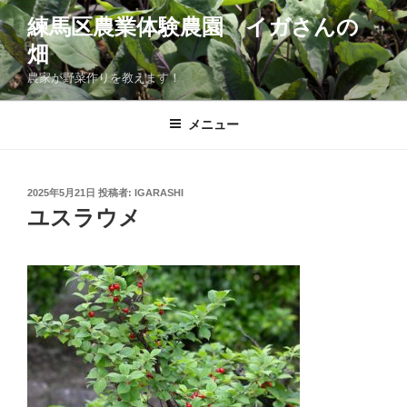
コ
練馬区農業体験農園 イガさんの
ン
畑
テ
ン
農家が野菜作りを教えます！
ツ
へ
メニュー
ス
キ
ッ
投
2025年5月21日
投稿者:
IGARASHI
プ
稿
ユスラウメ
日: