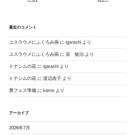
最近のコメント
ユスラウメにふくろみ病
に
igarashi
より
ユスラウメにふくろみ病
に
泉 敏治
より
トナシムの花
に
igarashi
より
トナシムの花
に
渡辺政子
より
豊フェス準備
に
kame
より
アーカイブ
2026年7月