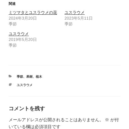
関連
ミツマタとユスラウメの花
ユスラウメ
2024年3月20日
2023年5月11日
季節
季節
ユスラウメ
2019年5月20日
季節
カ
季節
、
果樹
、
植木
テ
タ
ユスラウメ
ゴ
グ
リ
ー
コメントを残す
メールアドレスが公開されることはありません。
※
が付
いている欄は必須項目です