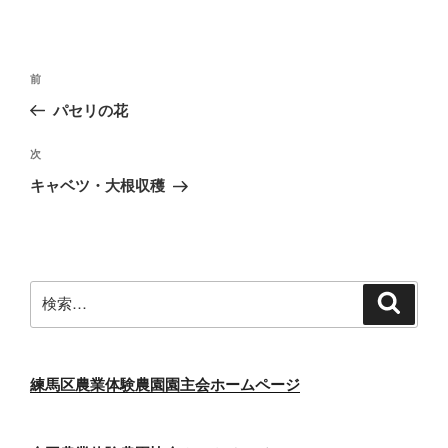
投
前
前
稿
の
パセリの花
ナ
投
ビ
稿
次
次
ゲ
の
キャベツ・大根収穫
投
ー
稿
シ
ョ
ン
検
検
索
索:
練馬区農業体験農園園主会ホームページ