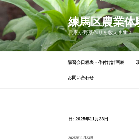
コ
ン
テ
練馬区農業体
ン
農家が野菜作りを教えます！
ツ
へ
ス
キ
講習会日程表・作付け計画表
ッ
プ
お問い合わせ
日:
2025年11月23日
投
2025年11月23日