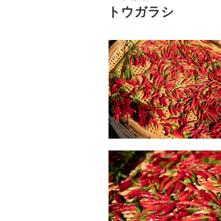
稿
トウガラシ
日: