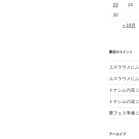
23
24
30
« 10月
最近のコメント
ユスラウメに
ユスラウメに
トナシムの花
トナシムの花
豊フェス準備
アーカイブ