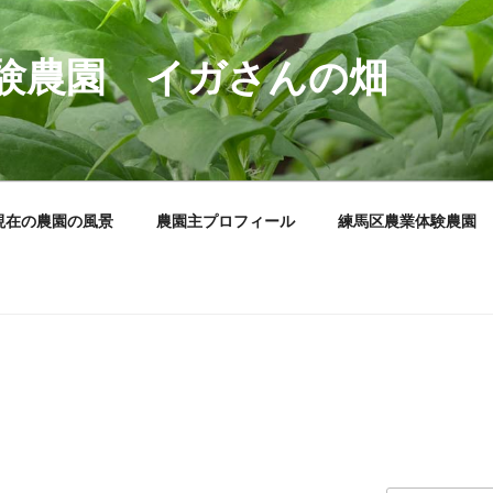
験農園 イガさんの畑
現在の農園の風景
農園主プロフィール
練馬区農業体験農園