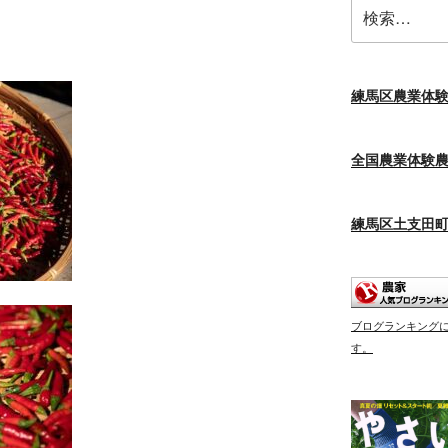
検
索:
練馬区農業体
全国農業体験
練馬区土支田
ブログランキング
す。