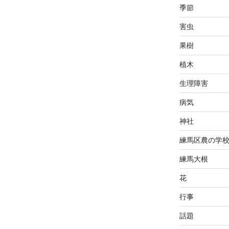
季節
害虫
果樹
植木
生理障害
病気
神社
練馬区農の学
練馬大根
花
行事
話題