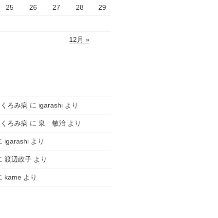
25
26
27
28
29
12月 »
ふくろみ病
に
igarashi
より
ふくろみ病
に
泉 敏治
より
に
igarashi
より
に
渡辺政子
より
に
kame
より