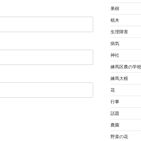
果樹
植木
生理障害
病気
神社
練馬区農の学
練馬大根
花
行事
話題
農園
野菜の花