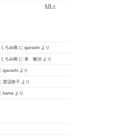
6月 »
ふくろみ病
に
igarashi
より
ふくろみ病
に
泉 敏治
より
に
igarashi
より
に
渡辺政子
より
に
kame
より