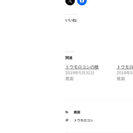
いいね:
関連
トウモロコシの穂
トウモ
2019年5月31日
2018年
農園
農園
カ
農園
テ
タ
トウモロコシ
ゴ
グ
リ
ー