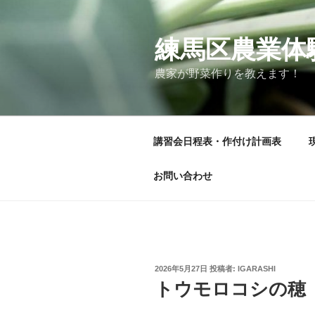
コ
ン
テ
練馬区農業体
ン
農家が野菜作りを教えます！
ツ
へ
ス
キ
講習会日程表・作付け計画表
ッ
プ
お問い合わせ
投
2026年5月27日
投稿者:
IGARASHI
稿
トウモロコシの穂
日: