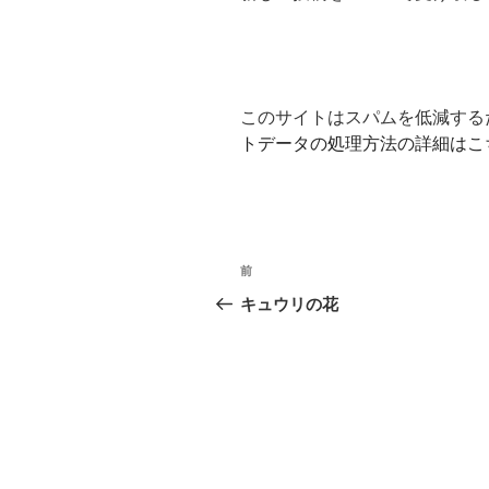
このサイトはスパムを低減するため
トデータの処理方法の詳細はこ
投
前
前
稿
の
キュウリの花
投
ナ
稿
ビ
ゲ
ー