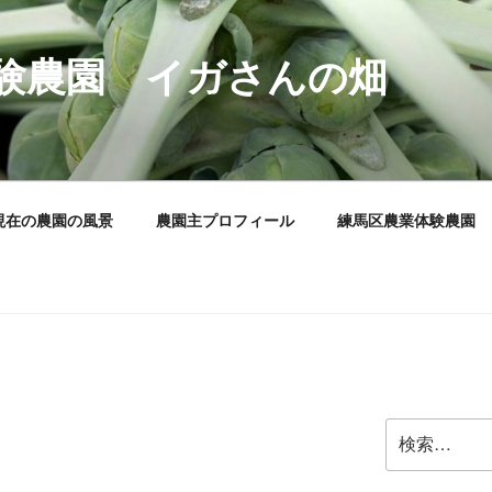
験農園 イガさんの畑
現在の農園の風景
農園主プロフィール
練馬区農業体験農園
検
索: