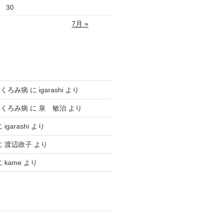
30
7月 »
ふくろみ病
に
igarashi
より
ふくろみ病
に
泉 敏治
より
に
igarashi
より
に
渡辺政子
より
に
kame
より