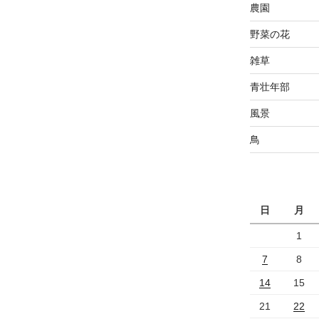
農園
野菜の花
雑草
青壮年部
風景
鳥
日
月
1
7
8
14
15
21
22