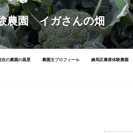
験農園 イガさんの畑
現在の農園の風景
農園主プロフィール
練馬区農業体験農園