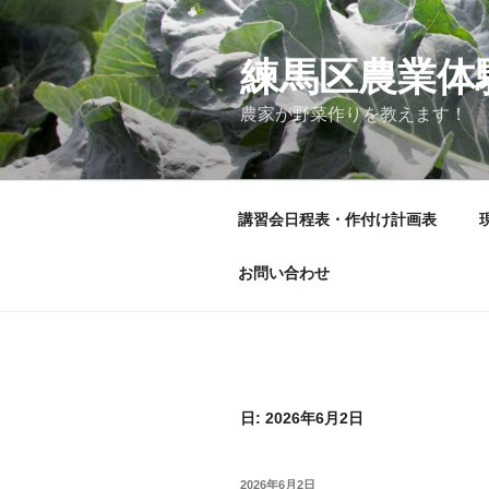
コ
ン
テ
練馬区農業体
ン
農家が野菜作りを教えます！
ツ
へ
ス
キ
講習会日程表・作付け計画表
ッ
プ
お問い合わせ
日:
2026年6月2日
投
2026年6月2日