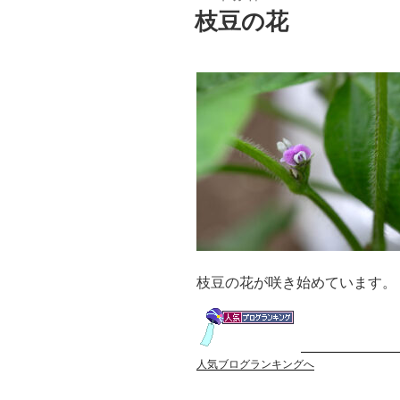
稿
枝豆の花
日:
枝豆の花が咲き始めています。
人気ブログランキングへ