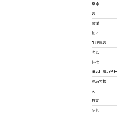
季節
害虫
果樹
植木
生理障害
病気
神社
練馬区農の学
練馬大根
花
行事
話題