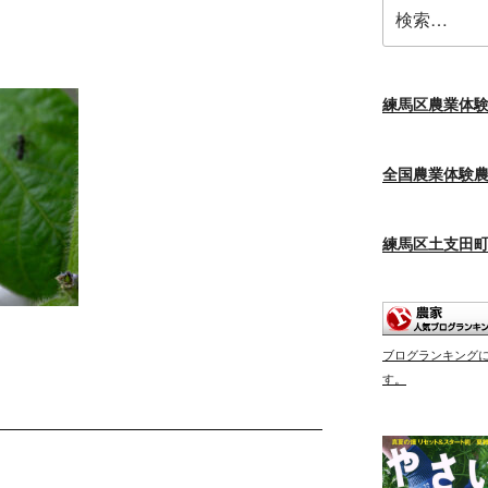
検
索:
練馬区農業体
全国農業体験
練馬区土支田
ブログランキング
す。