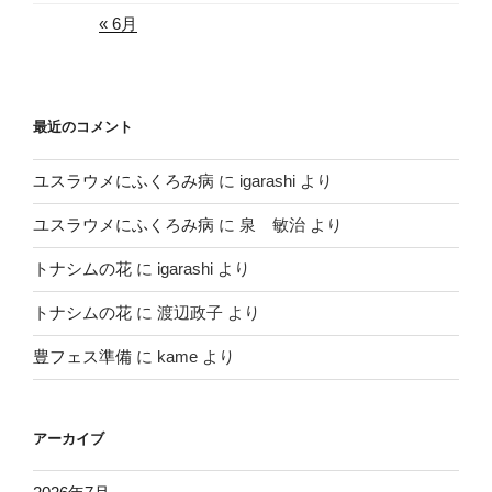
« 6月
最近のコメント
ユスラウメにふくろみ病
に
igarashi
より
ユスラウメにふくろみ病
に
泉 敏治
より
トナシムの花
に
igarashi
より
トナシムの花
に
渡辺政子
より
豊フェス準備
に
kame
より
アーカイブ