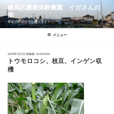
コ
練馬区農業体験農園 イガさんの
ン
畑
テ
ン
農家が野菜作りを教えます！
ツ
へ
メニュー
ス
キ
ッ
投
2026年7月1日
投稿者:
IGARASHI
プ
稿
トウモロコシ、枝豆、インゲン収
日:
穫