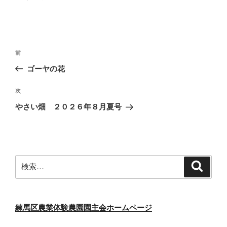
投
前
前
稿
の
ゴーヤの花
ナ
投
ビ
稿
次
次
ゲ
の
やさい畑 ２０２６年８月夏号
投
ー
稿
シ
ョ
ン
検
検
索
索:
練馬区農業体験農園園主会ホームページ