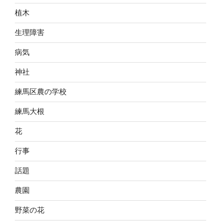
植木
生理障害
病気
神社
練馬区農の学校
練馬大根
花
行事
話題
農園
野菜の花