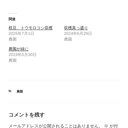
関連
枝豆、トウモロコシ収穫
収穫真っ盛り
2025年7月1日
2024年6月29日
農園
農園
農園が緑に
2019年5月30日
農園
カ
農園
テ
ゴ
リ
ー
コメントを残す
メールアドレスが公開されることはありません。
※
が付