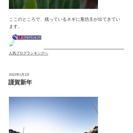
ここのところで、残っているネギに葱坊主が出てきてい
ます。
人気ブログランキングへ
投
2022年1月1日
稿
謹賀新年
日: