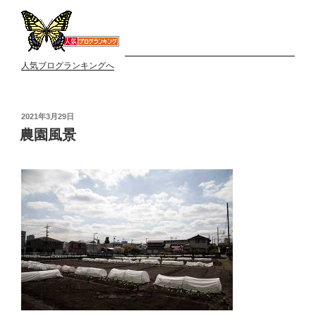
人気ブログランキングへ
投
2021年3月29日
稿
農園風景
日: