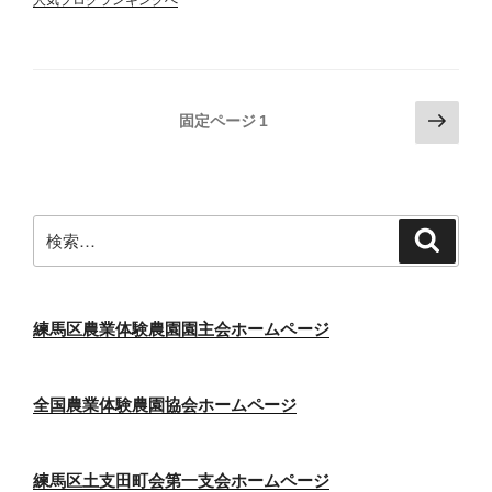
投
次
固定ページ
1
の
稿
ペ
の
ー
ペ
ジ
検
検
ー
索
索:
ジ
送
り
練馬区農業体験農園園主会ホームページ
全国農業体験農園協会ホームページ
練馬区土支田町会第一支会ホームページ