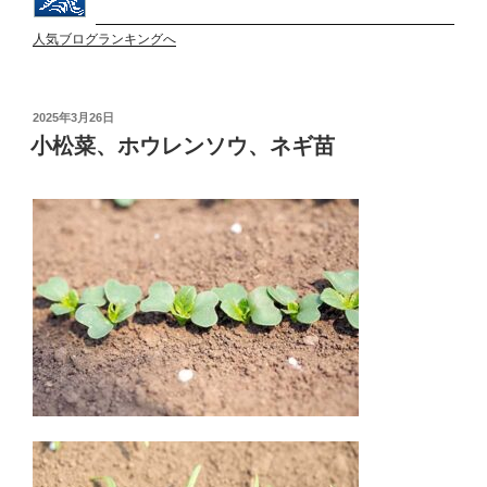
人気ブログランキングへ
投
2025年3月26日
稿
小松菜、ホウレンソウ、ネギ苗
日: