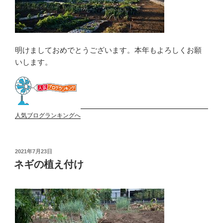
明けましておめでとうございます。本年もよろしくお願
いします。
人気ブログランキングへ
投
2021年7月23日
稿
ネギの植え付け
日: