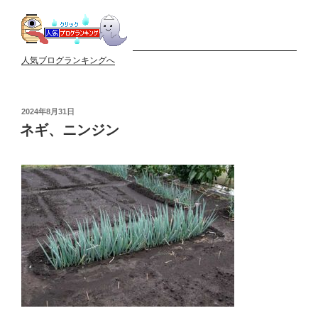
人気ブログランキングへ
投
2024年8月31日
稿
ネギ、ニンジン
日: