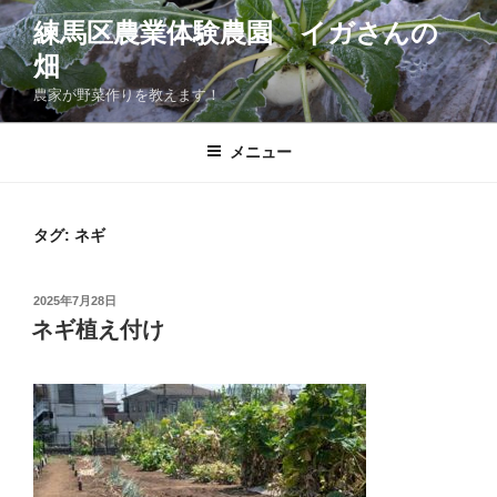
コ
練馬区農業体験農園 イガさんの
ン
畑
テ
ン
農家が野菜作りを教えます！
ツ
へ
メニュー
ス
キ
ッ
タグ:
ネギ
プ
投
2025年7月28日
稿
ネギ植え付け
日: