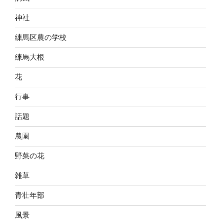
神社
練馬区農の学校
練馬大根
花
行事
話題
農園
野菜の花
雑草
青壮年部
風景