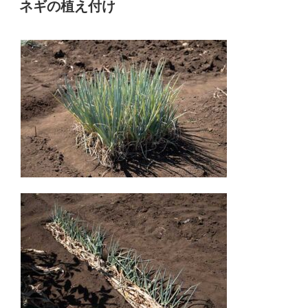
稿
ネギの植え付け
日: