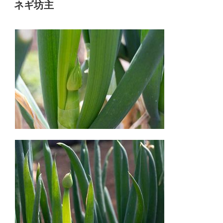
稿
ネギ坊主
日: