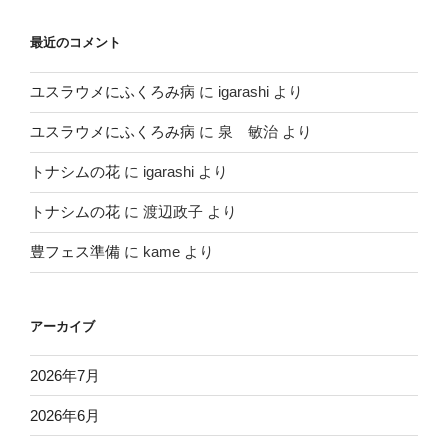
最近のコメント
ユスラウメにふくろみ病
に
igarashi
より
ユスラウメにふくろみ病
に
泉 敏治
より
トナシムの花
に
igarashi
より
トナシムの花
に
渡辺政子
より
豊フェス準備
に
kame
より
アーカイブ
2026年7月
2026年6月