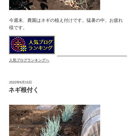
今週末、農園はネギの植え付けです。猛暑の中、お疲れ
様です。
人気ブログランキングへ
投
2022年8月15日
稿
ネギ根付く
日: