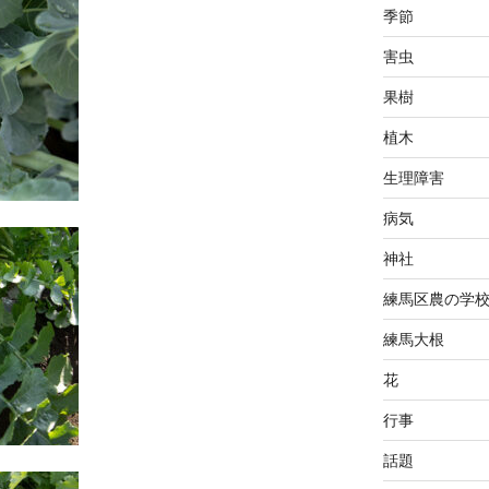
季節
害虫
果樹
植木
生理障害
病気
神社
練馬区農の学
練馬大根
花
行事
話題