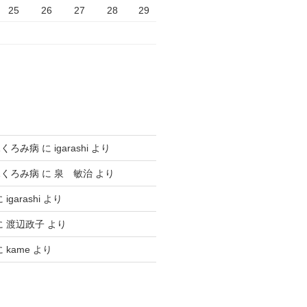
25
26
27
28
29
ふくろみ病
に
igarashi
より
ふくろみ病
に
泉 敏治
より
に
igarashi
より
に
渡辺政子
より
に
kame
より