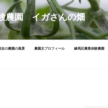
験農園 イガさんの畑
現在の農園の風景
農園主プロフィール
練馬区農業体験農園