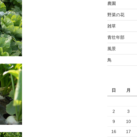
農園
野菜の花
雑草
青壮年部
風景
鳥
日
月
2
3
9
10
16
17