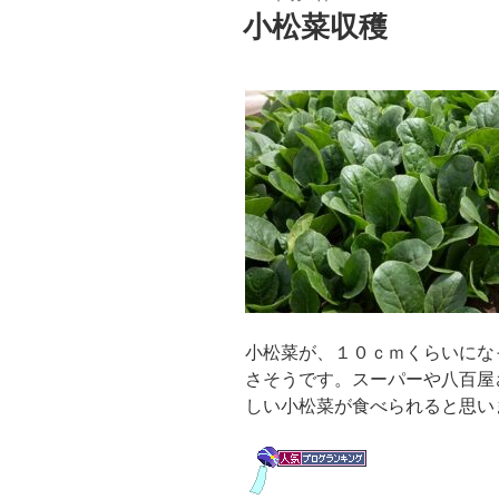
稿
小松菜収穫
日:
小松菜が、１０ｃｍくらいにな
さそうです。スーパーや八百屋
しい小松菜が食べられると思い