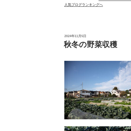
人気ブログランキングへ
投
2024年11月5日
稿
秋冬の野菜収穫
日: