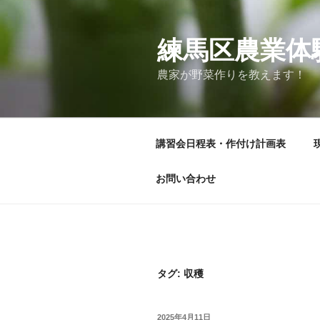
コ
ン
テ
練馬区農業体
ン
農家が野菜作りを教えます！
ツ
へ
ス
キ
講習会日程表・作付け計画表
ッ
プ
お問い合わせ
タグ:
収穫
投
2025年4月11日