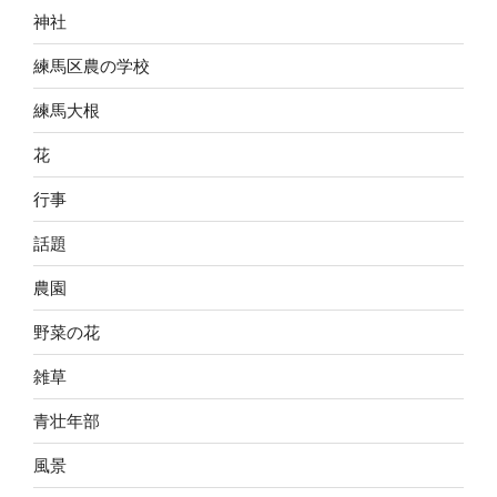
神社
練馬区農の学校
練馬大根
花
行事
話題
農園
野菜の花
雑草
青壮年部
風景