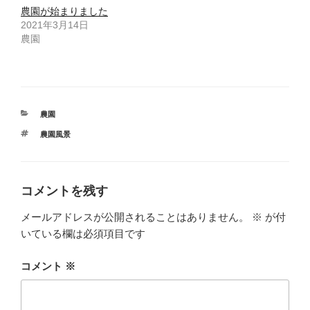
農園が始まりました
2021年3月14日
農園
カ
農園
テ
タ
農園風景
ゴ
グ
リ
ー
コメントを残す
メールアドレスが公開されることはありません。
※
が付
いている欄は必須項目です
コメント
※