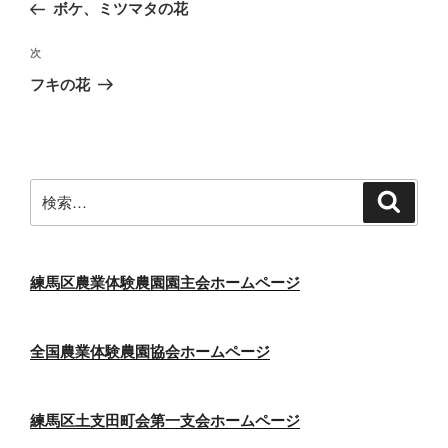
の
ボケ、ミツマタの花
ナ
投
ビ
稿
次
次
ゲ
の
フキの花
投
ー
稿
シ
ョ
ン
検
検
索
索:
練馬区農業体験農園園主会ホームページ
全国農業体験農園協会ホームページ
練馬区土支田町会第一支会ホームページ