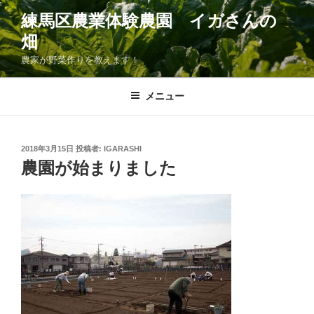
コ
練馬区農業体験農園 イガさんの
ン
畑
テ
ン
農家が野菜作りを教えます！
ツ
へ
メニュー
ス
キ
ッ
投
2018年3月15日
投稿者:
IGARASHI
プ
稿
農園が始まりました
日: