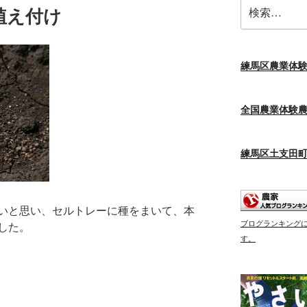
検
植え付け
索:
練馬区農業体
全国農業体験
練馬区土支田
いと思い、セルトレーに種をまいて、本
ブログランキング
した。
す。