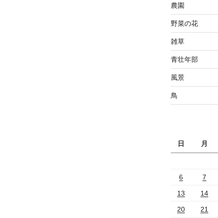
農園
野菜の花
雑草
青壮年部
風景
鳥
日
月
6
7
13
14
20
21