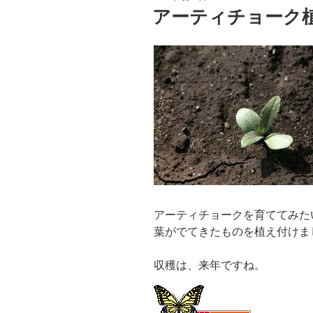
稿
アーティチョーク
日:
アーティチョークを育ててみた
葉がでてきたものを植え付けま
収穫は、来年ですね。