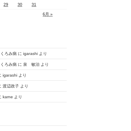
29
30
31
6月 »
ふくろみ病
に
igarashi
より
ふくろみ病
に
泉 敏治
より
に
igarashi
より
に
渡辺政子
より
に
kame
より