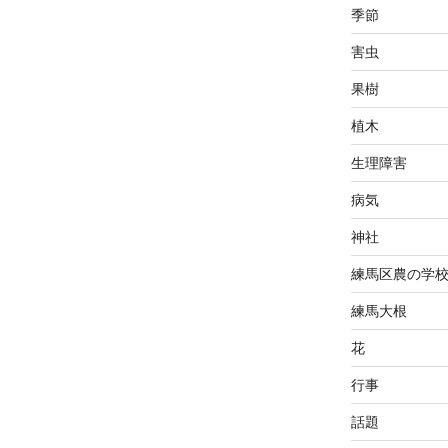
季節
害虫
果樹
植木
生理障害
病気
神社
練馬区農の学
練馬大根
花
行事
話題