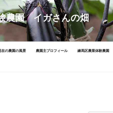
験農園 イガさんの畑
現在の農園の風景
農園主プロフィール
練馬区農業体験農園