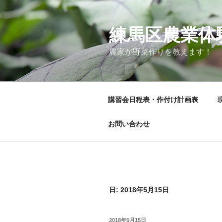
コ
ン
テ
練馬区農業体
ン
農家が野菜作りを教えます！
ツ
へ
ス
キ
講習会日程表・作付け計画表
ッ
プ
お問い合わせ
日:
2018年5月15日
投
2018年5月15日