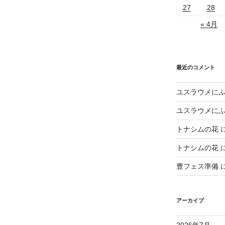
27
28
« 4月
最近のコメント
ユスラウメに
ユスラウメに
トナシムの花
トナシムの花
豊フェス準備
アーカイブ
2026年7月