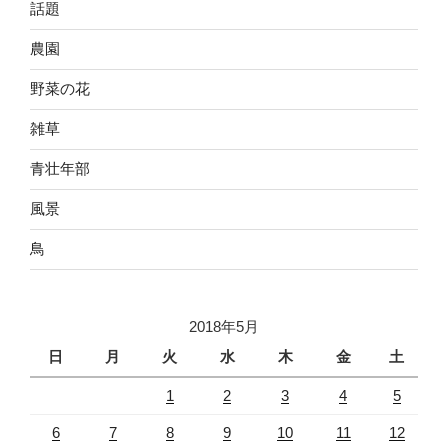
話題
農園
野菜の花
雑草
青壮年部
風景
鳥
2018年5月
日
月
火
水
木
金
土
1
2
3
4
5
6
7
8
9
10
11
12