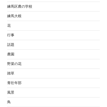
練馬区農の学校
練馬大根
花
行事
話題
農園
野菜の花
雑草
青壮年部
風景
鳥