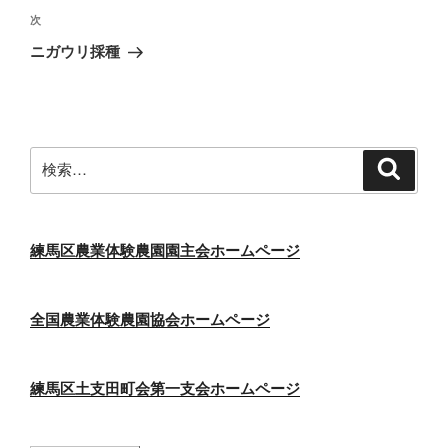
ビ
稿
次
次
ゲ
の
ニガウリ採種
投
ー
稿
シ
ョ
ン
検
検
索
索:
練馬区農業体験農園園主会ホームページ
全国農業体験農園協会ホームページ
練馬区土支田町会第一支会ホームページ