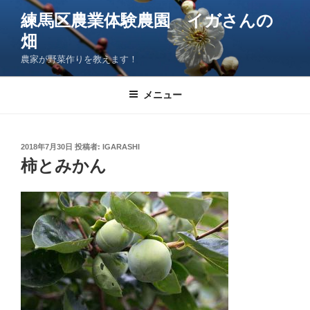
コ
練馬区農業体験農園 イガさんの
ン
畑
テ
ン
農家が野菜作りを教えます！
ツ
へ
メニュー
ス
キ
ッ
投
2018年7月30日
投稿者:
IGARASHI
プ
稿
柿とみかん
日: