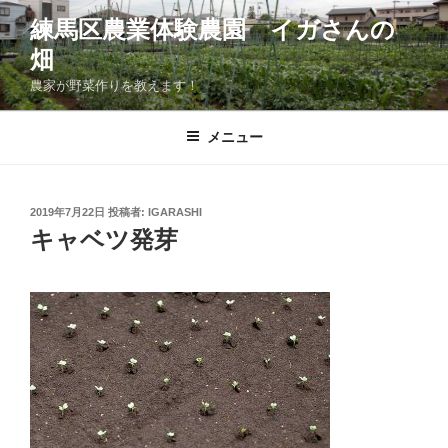
コ
練馬区農業体験農園 イガさんの
ン
畑
テ
ン
農家が野菜作りを教えます！
ツ
へ
メニュー
ス
キ
ッ
投
2019年7月22日
投稿者:
IGARASHI
プ
稿
キャベツ発芽
日: