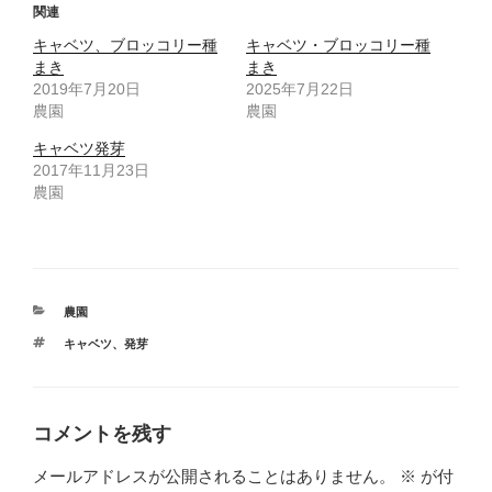
関連
キャベツ、ブロッコリー種
キャベツ・ブロッコリー種
まき
まき
2019年7月20日
2025年7月22日
農園
農園
キャベツ発芽
2017年11月23日
農園
カ
農園
テ
タ
キャベツ
、
発芽
ゴ
グ
リ
ー
コメントを残す
メールアドレスが公開されることはありません。
※
が付