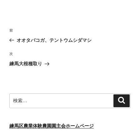
投
前
前
稿
の
オオタバコガ、テントウムシダマシ
ナ
投
ビ
稿
次
次
ゲ
の
練馬大根種取り
投
ー
稿
シ
ョ
ン
検
検
索
索:
練馬区農業体験農園園主会ホームページ