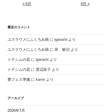
« 6月
8月 »
最近のコメント
ユスラウメにふくろみ病
に
igarashi
より
ユスラウメにふくろみ病
に
泉 敏治
より
トナシムの花
に
igarashi
より
トナシムの花
に
渡辺政子
より
豊フェス準備
に
kame
より
アーカイブ
2026年7月