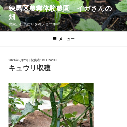
コ
練馬区農業体験農園 イガさんの
ン
畑
テ
ン
農家が野菜作りを教えます！
ツ
へ
メニュー
ス
キ
ッ
投
2021年5月29日
投稿者:
IGARASHI
プ
稿
キュウリ収穫
日: