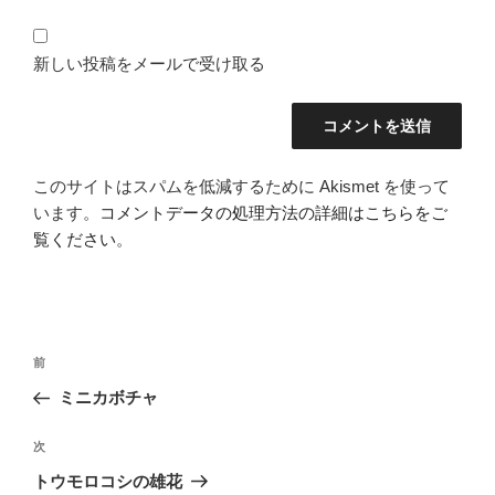
新しい投稿をメールで受け取る
このサイトはスパムを低減するために Akismet を使って
います。
コメントデータの処理方法の詳細はこちらをご
覧ください
。
投
前
前
稿
の
ミニカボチャ
ナ
投
ビ
稿
次
次
ゲ
の
トウモロコシの雄花