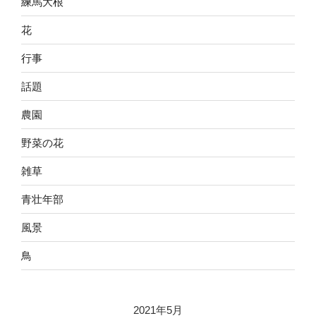
練馬大根
花
行事
話題
農園
野菜の花
雑草
青壮年部
風景
鳥
2021年5月