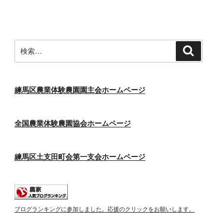
投
ー
稿
シ
ョ
ン
検
検
索
索:
練馬区農業体験農園園主会ホームページ
全国農業体験農園協会ホームページ
練馬区土支田町会第一支会ホームページ
ブログランキングに参加しました。応援のクリックをお願いします。