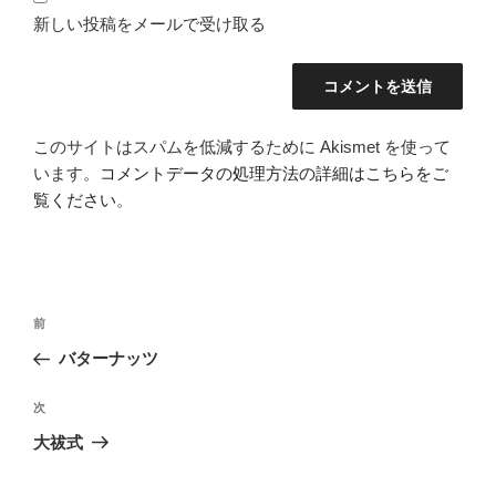
新しい投稿をメールで受け取る
このサイトはスパムを低減するために Akismet を使って
います。
コメントデータの処理方法の詳細はこちらをご
覧ください
。
投
前
前
稿
の
バターナッツ
ナ
投
ビ
稿
次
次
ゲ
の
大祓式
投
ー
稿