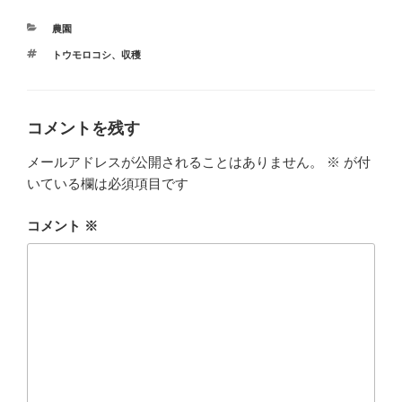
カ
農園
テ
タ
トウモロコシ
、
収穫
ゴ
グ
リ
ー
コメントを残す
メールアドレスが公開されることはありません。
※
が付
いている欄は必須項目です
コメント
※