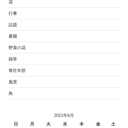
花
行事
話題
農園
野菜の花
雑草
青壮年部
風景
鳥
2021年6月
日
月
火
水
木
金
土