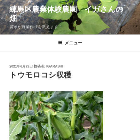
コ
練馬区農業体験農園 イガさんの
ン
畑
テ
ン
農家が野菜作りを教えます！
ツ
へ
メニュー
ス
キ
ッ
投
2021年6月29日
投稿者:
IGARASHI
プ
稿
トウモロコシ収穫
日: