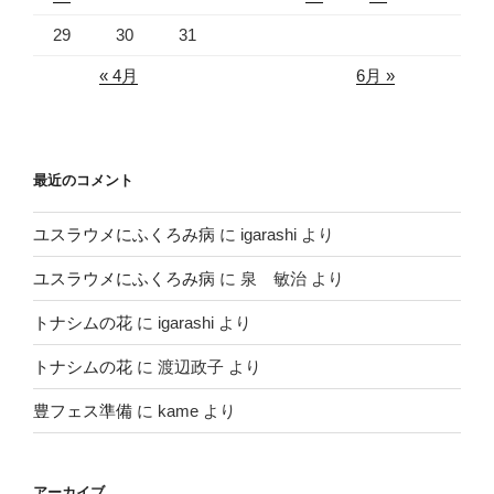
29
30
31
« 4月
6月 »
最近のコメント
ユスラウメにふくろみ病
に
igarashi
より
ユスラウメにふくろみ病
に
泉 敏治
より
トナシムの花
に
igarashi
より
トナシムの花
に
渡辺政子
より
豊フェス準備
に
kame
より
アーカイブ