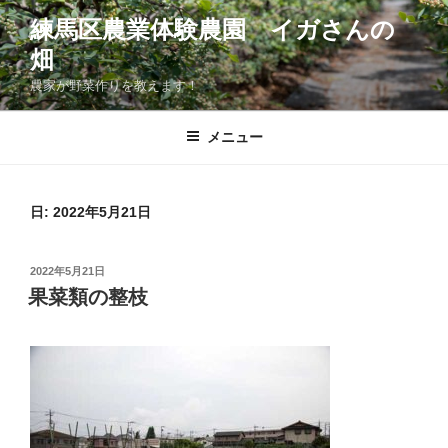
コ
練馬区農業体験農園 イガさんの
ン
畑
テ
ン
農家が野菜作りを教えます！
ツ
へ
メニュー
ス
キ
ッ
日:
2022年5月21日
プ
投
2022年5月21日
稿
果菜類の整枝
日: