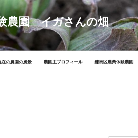
験農園 イガさんの畑
現在の農園の風景
農園主プロフィール
練馬区農業体験農園