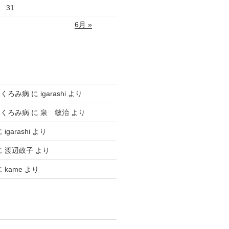
31
6月 »
ふくろみ病
に
igarashi
より
ふくろみ病
に
泉 敏治
より
に
igarashi
より
に
渡辺政子
より
に
kame
より