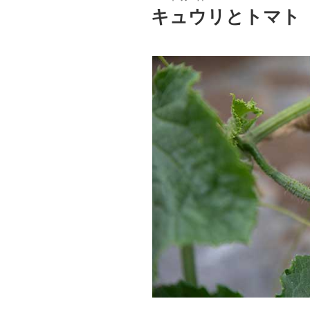
稿
キュウリとトマト
日: