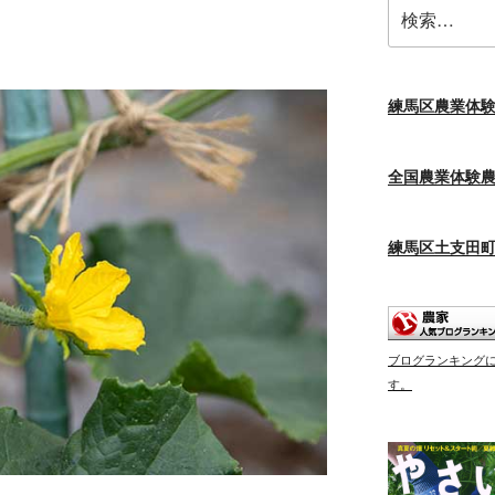
検
索:
練馬区農業体
全国農業体験
練馬区土支田
ブログランキング
す。