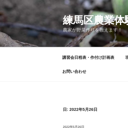
コ
ン
テ
練馬区農業体
ン
農家が野菜作りを教えます！
ツ
へ
ス
キ
講習会日程表・作付け計画表
ッ
プ
お問い合わせ
日:
2022年5月26日
投
2022年5月26日