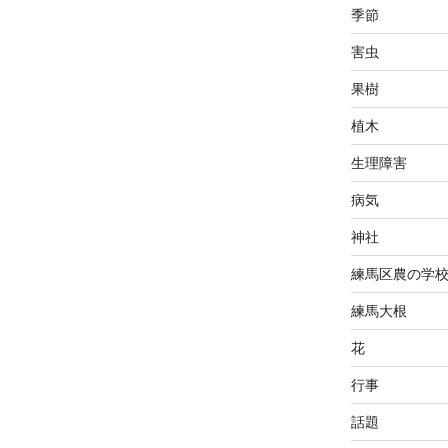
季節
害虫
果樹
植木
生理障害
病気
神社
練馬区農の学
練馬大根
花
行事
話題