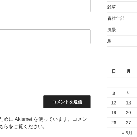
雑草
青壮年部
風景
鳥
日
月
5
6
12
13
19
20
に Akismet を使っています。
コメン
26
27
ちらをご覧ください
。
« 5月