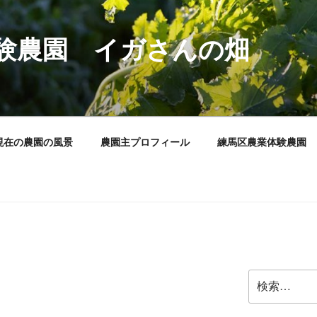
験農園 イガさんの畑
現在の農園の風景
農園主プロフィール
練馬区農業体験農園
検
索: