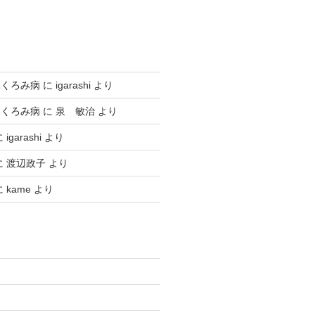
ふくろみ病
に
igarashi
より
ふくろみ病
に
泉 敏治
より
に
igarashi
より
に
渡辺政子
より
に
kame
より