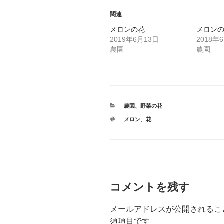
関連
メロンの花
メロン
2019年6月13日
2018年
農園
農園
カ
農園
、
野菜の花
テ
タ
メロン
、
花
ゴ
グ
リ
ー
コメントを残す
メールアドレスが公開されるこ
須項目です