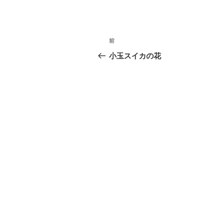
投
前
前
稿
の
小玉スイカの花
投
ナ
稿
ビ
ゲ
ー
シ
ョ
ン