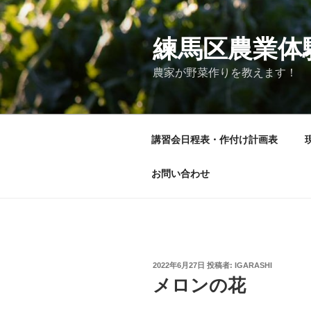
コ
ン
テ
練馬区農業体
ン
農家が野菜作りを教えます！
ツ
へ
ス
キ
講習会日程表・作付け計画表
ッ
プ
お問い合わせ
投
2022年6月27日
投稿者:
IGARASHI
稿
メロンの花
日: