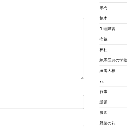
果樹
植木
生理障害
病気
神社
練馬区農の学
練馬大根
花
行事
話題
農園
野菜の花