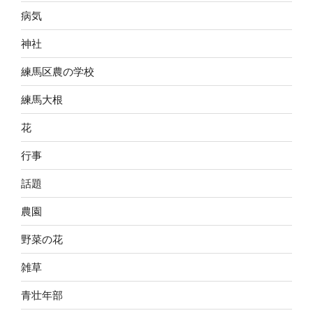
病気
神社
練馬区農の学校
練馬大根
花
行事
話題
農園
野菜の花
雑草
青壮年部