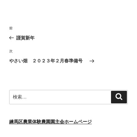
投
前
前
稿
の
謹賀新年
ナ
投
ビ
稿
次
次
ゲ
の
やさい畑 ２０２３年２月春準備号
投
ー
稿
シ
ョ
ン
検
検
索
索:
練馬区農業体験農園園主会ホームページ