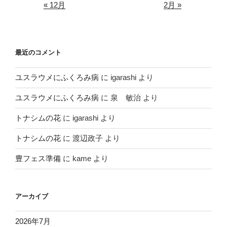
« 12月
2月 »
最近のコメント
ユスラウメにふくろみ病
に
igarashi
より
ユスラウメにふくろみ病
に
泉 敏治
より
トナシムの花
に
igarashi
より
トナシムの花
に
渡辺政子
より
豊フェス準備
に
kame
より
アーカイブ
2026年7月