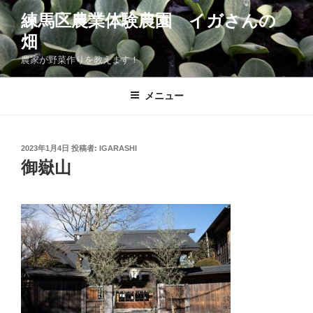
コ
練馬区農業体験農園 イガさんの
ン
畑
テ
ン
農家が野菜作りを教えます！
ツ
へ
メニュー
ス
キ
ッ
投
2023年1月4日
投稿者:
IGARASHI
プ
稿
御嶽山
日: