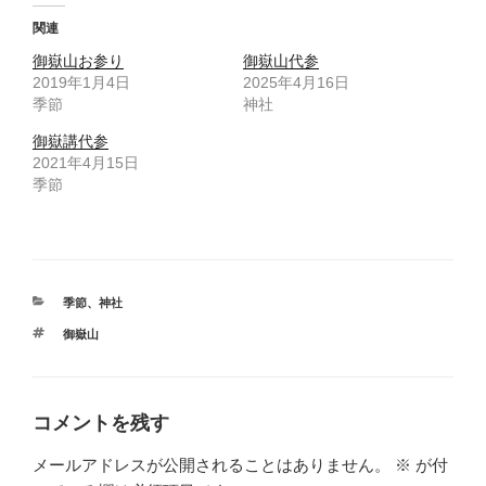
関連
御嶽山お参り
御嶽山代参
2019年1月4日
2025年4月16日
季節
神社
御嶽講代参
2021年4月15日
季節
カ
季節
、
神社
テ
タ
御嶽山
ゴ
グ
リ
ー
コメントを残す
メールアドレスが公開されることはありません。
※
が付