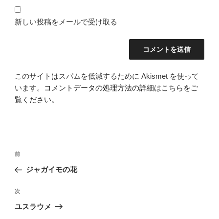
新しい投稿をメールで受け取る
このサイトはスパムを低減するために Akismet を使って
います。
コメントデータの処理方法の詳細はこちらをご
覧ください
。
投
前
前
稿
の
ジャガイモの花
ナ
投
ビ
稿
次
次
ゲ
の
ユスラウメ
投
ー