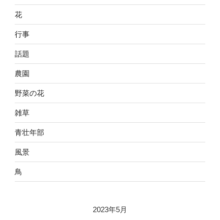
花
行事
話題
農園
野菜の花
雑草
青壮年部
風景
鳥
2023年5月