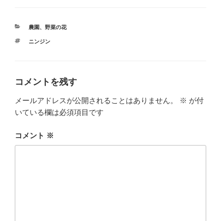
カ
農園
、
野菜の花
テ
タ
ニンジン
ゴ
グ
リ
ー
コメントを残す
メールアドレスが公開されることはありません。
※
が付
いている欄は必須項目です
コメント
※