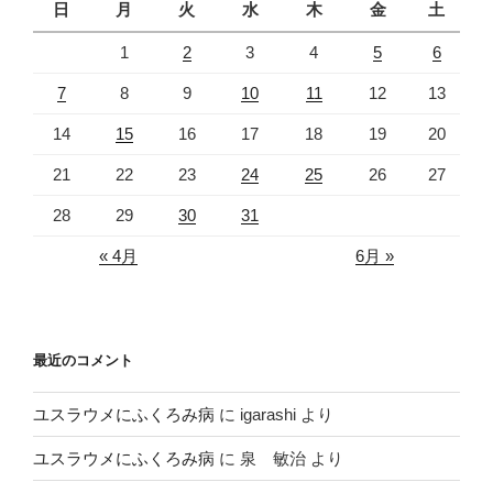
日
月
火
水
木
金
土
1
2
3
4
5
6
7
8
9
10
11
12
13
14
15
16
17
18
19
20
21
22
23
24
25
26
27
28
29
30
31
« 4月
6月 »
最近のコメント
ユスラウメにふくろみ病
に
igarashi
より
ユスラウメにふくろみ病
に
泉 敏治
より