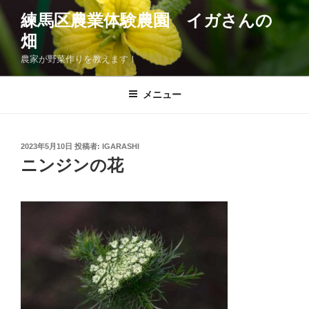
コ
練馬区農業体験農園 イガさんの
ン
畑
テ
ン
農家が野菜作りを教えます！
ツ
へ
メニュー
ス
キ
ッ
投
2023年5月10日
投稿者:
IGARASHI
プ
稿
ニンジンの花
日: