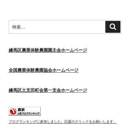
稿
シ
ョ
ン
検
検
索
索:
練馬区農業体験農園園主会ホームページ
全国農業体験農園協会ホームページ
練馬区土支田町会第一支会ホームページ
ブログランキングに参加しました。応援のクリックをお願いします。