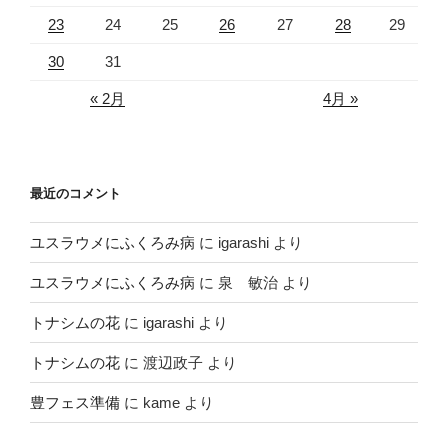
23
24
25
26
27
28
29
30
31
« 2月
4月 »
最近のコメント
ユスラウメにふくろみ病
に
igarashi
より
ユスラウメにふくろみ病
に
泉 敏治
より
トナシムの花
に
igarashi
より
トナシムの花
に
渡辺政子
より
豊フェス準備
に
kame
より