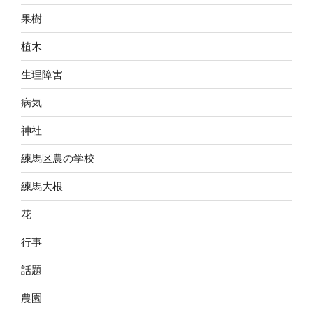
果樹
植木
生理障害
病気
神社
練馬区農の学校
練馬大根
花
行事
話題
農園