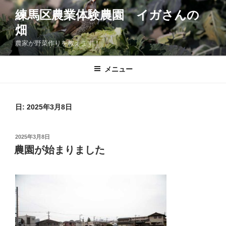
コ
練馬区農業体験農園 イガさんの
ン
畑
テ
ン
農家が野菜作りを教えます！
ツ
へ
メニュー
ス
キ
ッ
日:
2025年3月8日
プ
投
2025年3月8日
稿
農園が始まりました
日: