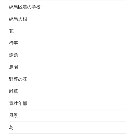
練馬区農の学校
練馬大根
花
行事
話題
農園
野菜の花
雑草
青壮年部
風景
鳥