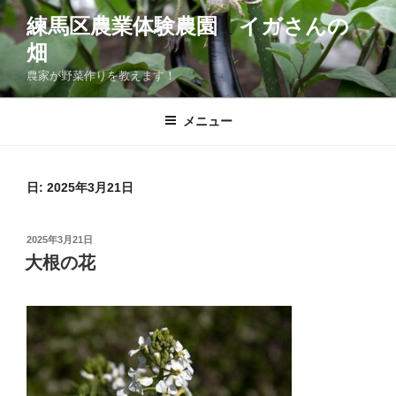
コ
練馬区農業体験農園 イガさんの
ン
畑
テ
ン
農家が野菜作りを教えます！
ツ
へ
メニュー
ス
キ
ッ
日:
2025年3月21日
プ
投
2025年3月21日
稿
大根の花
日: