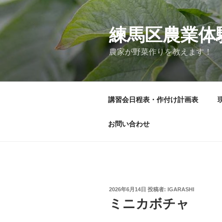
コ
ン
テ
練馬区農業体
ン
農家が野菜作りを教えます！
ツ
へ
ス
キ
講習会日程表・作付け計画表
ッ
プ
お問い合わせ
投
2026年6月14日
投稿者:
IGARASHI
稿
ミニカボチャ
日: