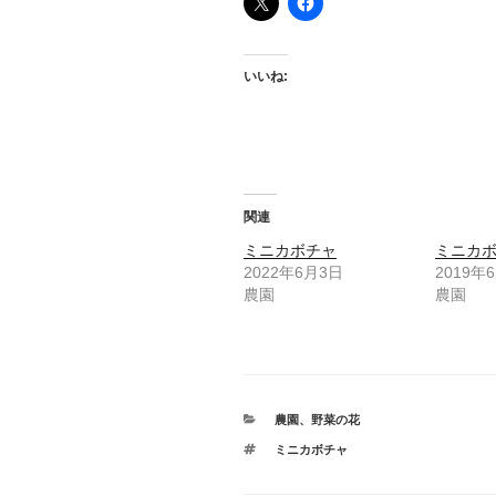
いいね:
関連
ミニカボチャ
ミニカ
2022年6月3日
2019年
農園
農園
カ
農園
、
野菜の花
テ
タ
ミニカボチャ
ゴ
グ
リ
ー