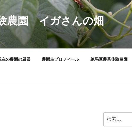
験農園 イガさんの畑
現在の農園の風景
農園主プロフィール
練馬区農業体験農園
検
索: