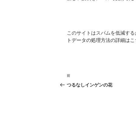
このサイトはスパムを低減するため
トデータの処理方法の詳細はこ
投
前
前
稿
の
つるなしインゲンの花
投
ナ
稿
ビ
ゲ
ー