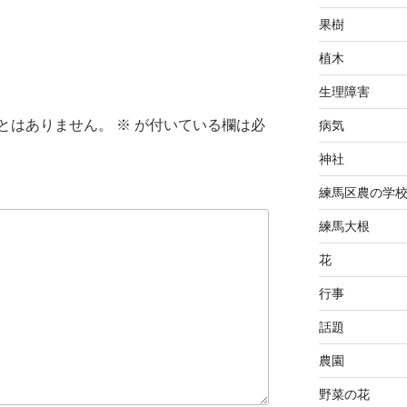
果樹
植木
生理障害
とはありません。
※
が付いている欄は必
病気
神社
練馬区農の学
練馬大根
花
行事
話題
農園
野菜の花