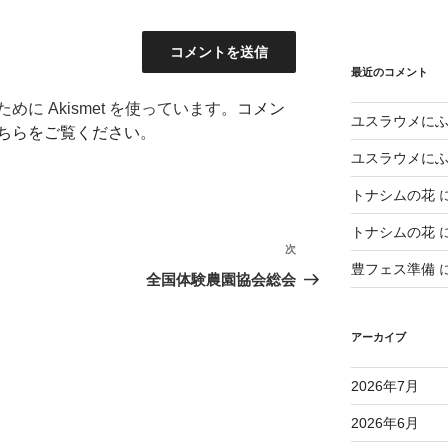
最近のコメント
に Akismet を使っています。
コメン
ユスラウメに
ちらをご覧ください
。
ユスラウメに
トナシムの花
トナシムの花
次
次
豊フェス準備
の
全国体験農園協会総会
投
稿
アーカイブ
2026年7月
2026年6月