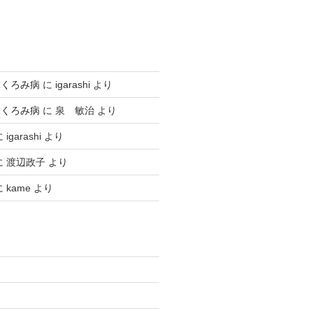
ふくろみ病
に
igarashi
より
ふくろみ病
に
泉 敏治
より
に
igarashi
より
に
渡辺政子
より
に
kame
より