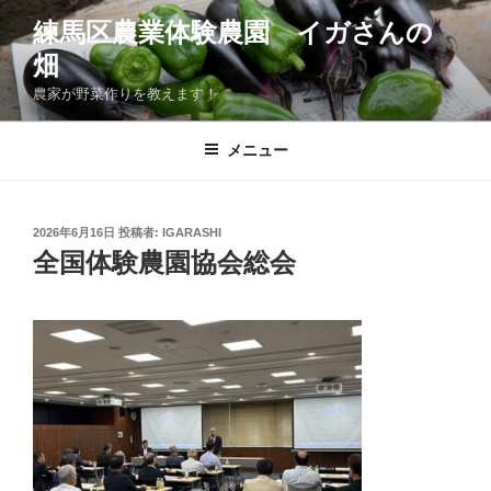
コ
練馬区農業体験農園 イガさんの
ン
畑
テ
ン
農家が野菜作りを教えます！
ツ
へ
メニュー
ス
キ
ッ
投
2026年6月16日
投稿者:
IGARASHI
プ
稿
全国体験農園協会総会
日: