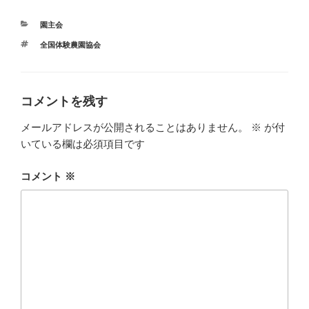
カ
園主会
テ
タ
全国体験農園協会
ゴ
グ
リ
ー
コメントを残す
メールアドレスが公開されることはありません。
※
が付
いている欄は必須項目です
コメント
※