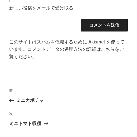
新しい投稿をメールで受け取る
このサイトはスパムを低減するために Akismet を使って
います。
コメントデータの処理方法の詳細はこちらをご
覧ください
。
投
前
前
稿
の
ミニカボチャ
ナ
投
ビ
稿
次
次
ゲ
の
ミニトマト収穫
投
ー
稿