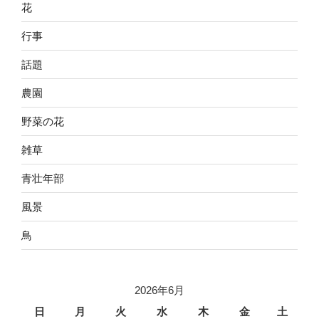
花
行事
話題
農園
野菜の花
雑草
青壮年部
風景
鳥
2026年6月
日
月
火
水
木
金
土