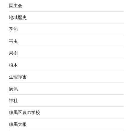
園主会
地域歴史
季節
害虫
果樹
植木
生理障害
病気
神社
練馬区農の学校
練馬大根