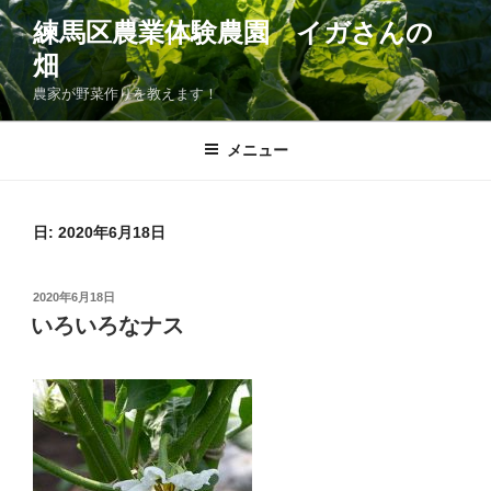
コ
練馬区農業体験農園 イガさんの
ン
畑
テ
ン
農家が野菜作りを教えます！
ツ
へ
メニュー
ス
キ
ッ
日:
2020年6月18日
プ
投
2020年6月18日
稿
いろいろなナス
日: