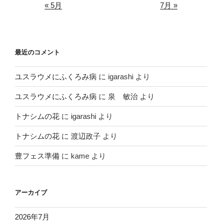
« 5月
7月 »
最近のコメント
ユスラウメにふくろみ病
に
igarashi
より
ユスラウメにふくろみ病
に
泉 敏治
より
トナシムの花
に
igarashi
より
トナシムの花
に
渡辺政子
より
豊フェス準備
に
kame
より
アーカイブ
2026年7月