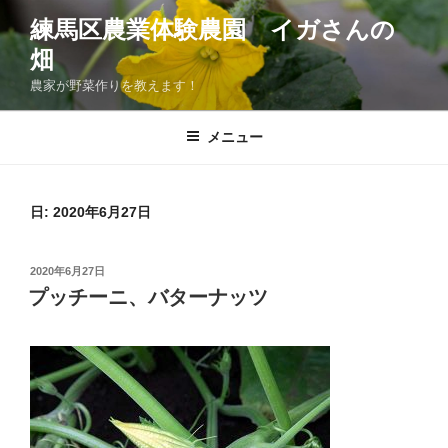
コ
練馬区農業体験農園 イガさんの
ン
畑
テ
ン
農家が野菜作りを教えます！
ツ
へ
メニュー
ス
キ
ッ
日:
2020年6月27日
プ
投
2020年6月27日
稿
プッチーニ、バターナッツ
日: