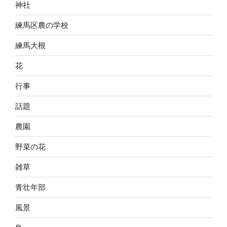
神社
練馬区農の学校
練馬大根
花
行事
話題
農園
野菜の花
雑草
青壮年部
風景