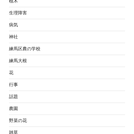
植木
生理障害
病気
神社
練馬区農の学校
練馬大根
花
行事
話題
農園
野菜の花
雑草