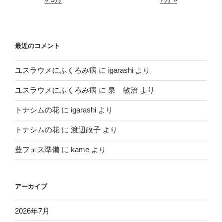
最近のコメント
ユスラウメにふくろみ病
に
igarashi
より
ユスラウメにふくろみ病
に
泉 敏治
より
トナシムの花
に
igarashi
より
トナシムの花
に
渡辺政子
より
豊フェス準備
に
kame
より
アーカイブ
2026年7月