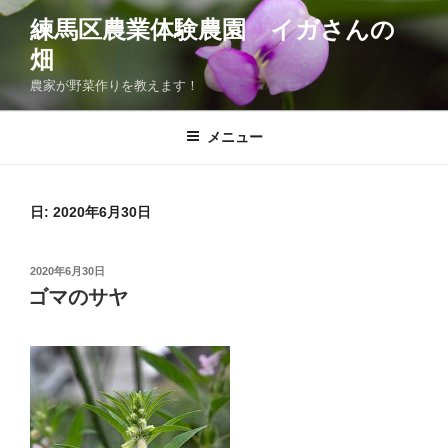
コ
練馬区農業体験農園 イガさんの
ン
畑
テ
ン
農家が野菜作りを教えます！
ツ
へ
メニュー
ス
キ
ッ
日:
2020年6月30日
プ
投
2020年6月30日
稿
ゴマのサヤ
日: