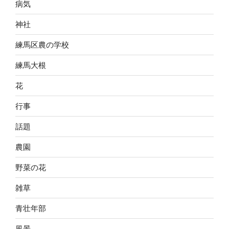
病気
神社
練馬区農の学校
練馬大根
花
行事
話題
農園
野菜の花
雑草
青壮年部
風景