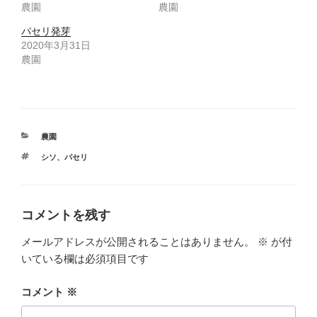
農園
農園
パセリ発芽
2020年3月31日
農園
カ
農園
テ
タ
シソ
、
パセリ
ゴ
グ
リ
ー
コメントを残す
メールアドレスが公開されることはありません。
※
が付
いている欄は必須項目です
コメント
※