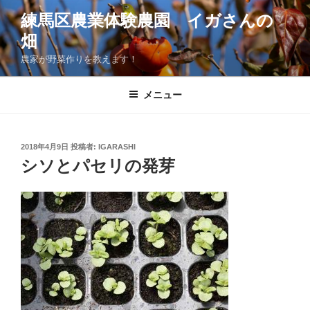
コ
練馬区農業体験農園 イガさんの
ン
畑
テ
ン
農家が野菜作りを教えます！
ツ
へ
メニュー
ス
キ
ッ
投
2018年4月9日
投稿者:
IGARASHI
プ
稿
シソとパセリの発芽
日: