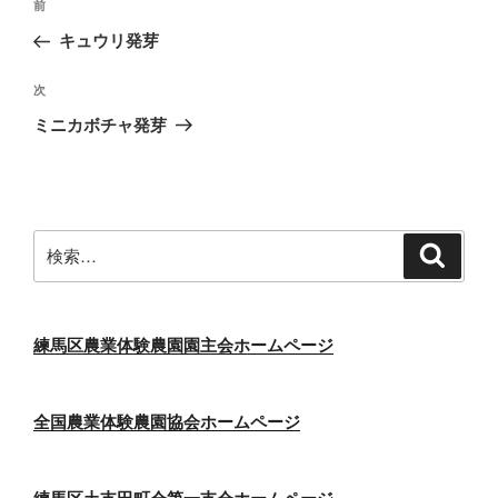
前
前
稿
の
キュウリ発芽
ナ
投
ビ
稿
次
次
ゲ
の
ミニカボチャ発芽
投
ー
稿
シ
ョ
ン
検
検
索
索:
練馬区農業体験農園園主会ホームページ
全国農業体験農園協会ホームページ