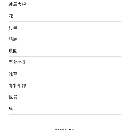
練馬大根
花
行事
話題
農園
野菜の花
雑草
青壮年部
風景
鳥