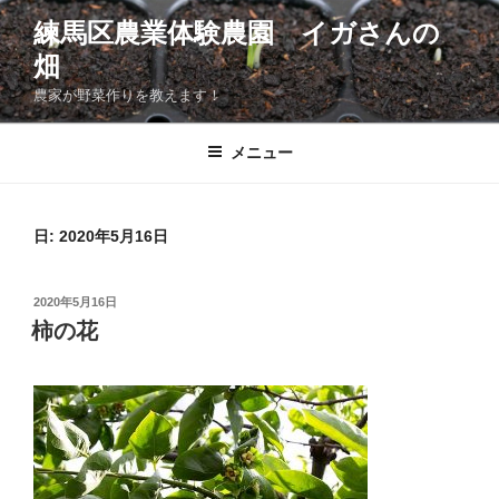
コ
練馬区農業体験農園 イガさんの
ン
畑
テ
ン
農家が野菜作りを教えます！
ツ
へ
メニュー
ス
キ
ッ
日:
2020年5月16日
プ
投
2020年5月16日
稿
柿の花
日: