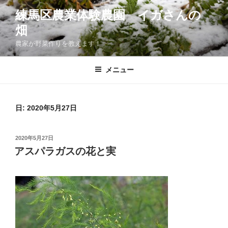
コ
練馬区農業体験農園 イガさんの
ン
畑
テ
ン
農家が野菜作りを教えます！
ツ
へ
メニュー
ス
キ
ッ
日:
2020年5月27日
プ
投
2020年5月27日
稿
アスパラガスの花と実
日: