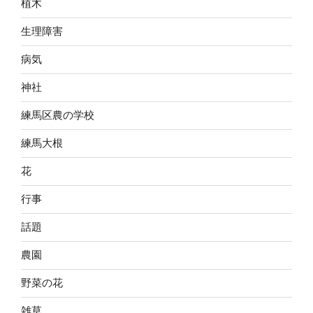
植木
生理障害
病気
神社
練馬区農の学校
練馬大根
花
行事
話題
農園
野菜の花
雑草