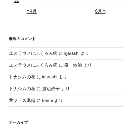
31
« 4月
6月 »
最近のコメント
ユスラウメにふくろみ病
に
igarashi
より
ユスラウメにふくろみ病
に
泉 敏治
より
トナシムの花
に
igarashi
より
トナシムの花
に
渡辺政子
より
豊フェス準備
に
kame
より
アーカイブ