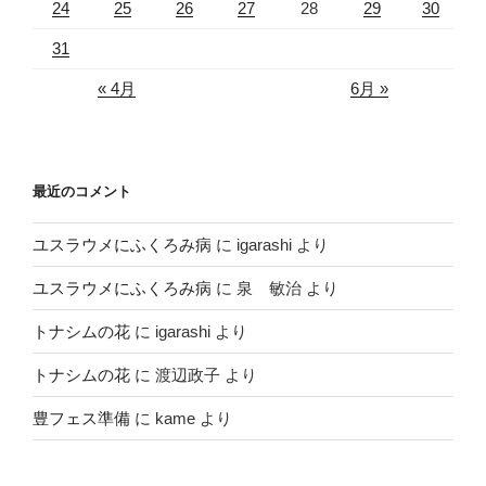
24
25
26
27
28
29
30
31
« 4月
6月 »
最近のコメント
ユスラウメにふくろみ病
に
igarashi
より
ユスラウメにふくろみ病
に
泉 敏治
より
トナシムの花
に
igarashi
より
トナシムの花
に
渡辺政子
より
豊フェス準備
に
kame
より