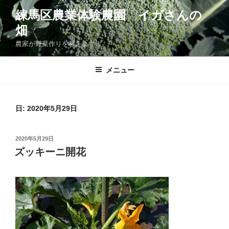
コ
練馬区農業体験農園 イガさんの
ン
畑
テ
ン
農家が野菜作りを教えます！
ツ
へ
メニュー
ス
キ
ッ
日:
2020年5月29日
プ
投
2020年5月29日
稿
ズッキーニ開花
日: