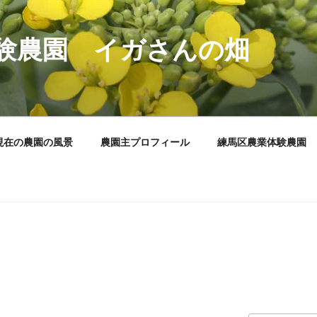
験農園 イガさんの畑
現在の農園の風景
農園主プロフィール
練馬区農業体験農園