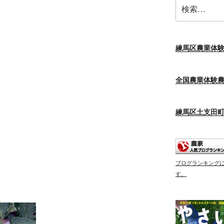
検
索:
練馬区農業体
全国農業体験
練馬区土支田
ブログランキング
す。