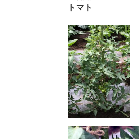
稿
トマト
日: