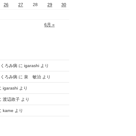
26
27
28
29
30
6月 »
ふくろみ病
に
igarashi
より
ふくろみ病
に
泉 敏治
より
に
igarashi
より
に
渡辺政子
より
に
kame
より