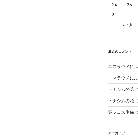
24
25
31
« 4月
最近のコメント
ユスラウメに
ユスラウメに
トナシムの花
トナシムの花
豊フェス準備
アーカイブ