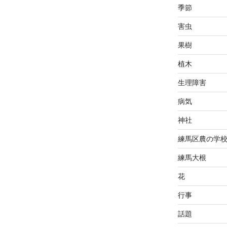
季節
害虫
果樹
植木
生理障害
病気
神社
練馬区農の学
練馬大根
花
行事
話題