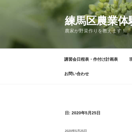
コ
ン
テ
練馬区農業体
ン
農家が野菜作りを教えます！
ツ
へ
ス
キ
講習会日程表・作付け計画表
ッ
プ
お問い合わせ
日:
2020年5月25日
投
2020年5月25日