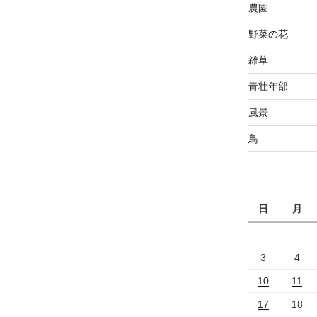
農園
野菜の花
雑草
青壮年部
風景
鳥
日
月
3
4
10
11
17
18