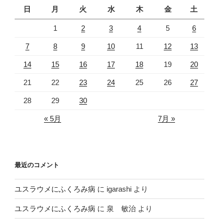
日
月
火
水
木
金
土
1
2
3
4
5
6
7
8
9
10
11
12
13
14
15
16
17
18
19
20
21
22
23
24
25
26
27
28
29
30
« 5月
7月 »
最近のコメント
ユスラウメにふくろみ病
に
igarashi
より
ユスラウメにふくろみ病
に
泉 敏治
より