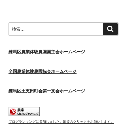
投
ー
稿
シ
ョ
ン
検
検
索
索:
練馬区農業体験農園園主会ホームページ
全国農業体験農園協会ホームページ
練馬区土支田町会第一支会ホームページ
ブログランキングに参加しました。応援のクリックをお願いします。