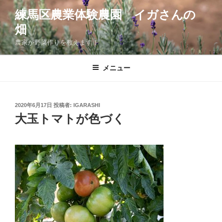
コ
練馬区農業体験農園 イガさんの
ン
畑
テ
ン
農家が野菜作りを教えます！
ツ
へ
メニュー
ス
キ
ッ
投
2020年6月17日
投稿者:
IGARASHI
プ
稿
大玉トマトが色づく
日: