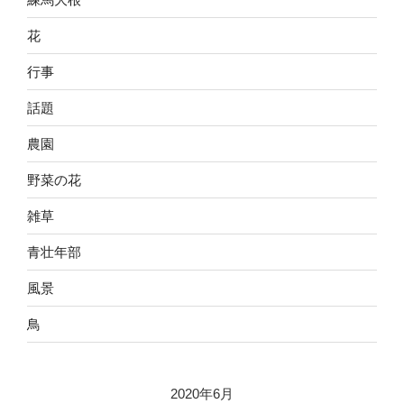
花
行事
話題
農園
野菜の花
雑草
青壮年部
風景
鳥
2020年6月