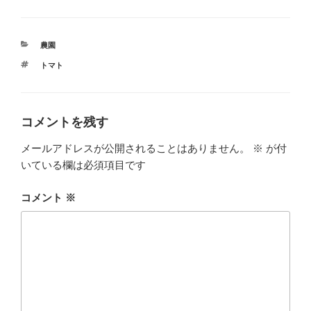
カ
農園
テ
タ
トマト
ゴ
グ
リ
ー
コメントを残す
メールアドレスが公開されることはありません。
※
が付
いている欄は必須項目です
コメント
※