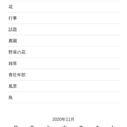
花
行事
話題
農園
野菜の花
雑草
青壮年部
風景
鳥
2020年11月