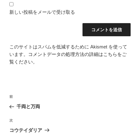
新しい投稿をメールで受け取る
このサイトはスパムを低減するために Akismet を使って
います。
コメントデータの処理方法の詳細はこちらをご
覧ください
。
投
前
前
稿
の
千両と万両
ナ
投
ビ
稿
次
次
ゲ
の
コウテイダリア
投
ー