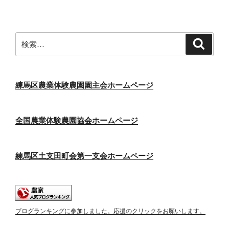
稿
シ
ョ
ン
検
検
索
索:
練馬区農業体験農園園主会ホームページ
全国農業体験農園協会ホームページ
練馬区土支田町会第一支会ホームページ
ブログランキングに参加しました。応援のクリックをお願いします。