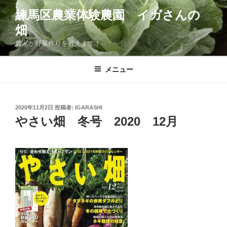
コ
練馬区農業体験農園 イガさんの
ン
畑
テ
ン
農家が野菜作りを教えます！
ツ
へ
メニュー
ス
キ
ッ
投
2020年11月2日
投稿者:
IGARASHI
プ
稿
やさい畑 冬号 2020 12月
日: